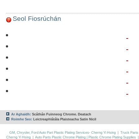
Seol Fiosrúchán
Ar Aghaidh:
Scáthán Fuinneog Chrome. Deatach
Roimhe Seo:
Leictreaphlátála Plaisteacha Satin Nicil
GM, Chrysler, Ford Auto Part Plastic Plating Services- Cherng Yi Hsing
|
Truck Parts
Cherng Yi Hsing
|
Auto Parts Plastic Chrome Plating | Plastic Chrome Plating Supplies