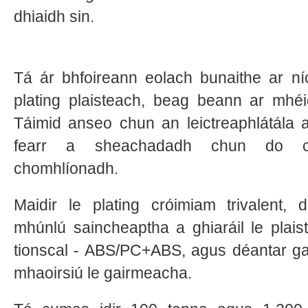
dhiaidh sin.
Tá ár bhfoireann eolach bunaithe ar ní
plating plaisteach, beag beann ar mhéi
Táimid anseo chun an leictreaphlátála 
fearr a sheachadadh chun do cha
chomhlíonadh.
Maidir le plating cróimiam trivalent, 
mhúnlú saincheaptha a ghiaráil le plais
tionscal - ABS/PC+ABS, agus déantar gac
mhaoirsiú le gairmeacha.