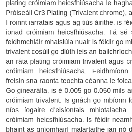
plating cróimiam heicsfhiúsacha le hagh
Próiseáil Cr3 Plating (Trivalent chrome), 
I roinnt iarratais agus ag tiús áirithe, is fé
ionad cróimiam heicsfhiúsacha. Tá sé s
feidhmchláir mhaisiúla nuair is féidir go
trivalent cosúil go dlúth leis an bailchrí
an ráta plating cróimiam trivalent agus cr
cróimiam heicsfhiúsacha. Feidhmíonn f
freisin sna raonta teochta céanna le folc
Go ginearálta, is é 0.005 go 0.050 mils a
cróimiam trivalent. Is gnách go mbíonn f
níos íogaire d’eisíontais mhiotalach
cróimiam heicsfhiúsacha. Is féidir neamh
bhaint as gníomhairí malartaithe ian n