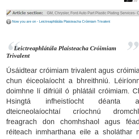
Truck Parts ABS / ABS+PC Plastic Plating
Now you are on - Leictreaphlátála Plaisteacha Cróimiam Trivalent
Leictreaphlátála Plaisteacha Cróimiam
Trivalent
Úsáidtear cróimiam trivalent agus cróim
chun éiceolaíocht a bhreithniú. Léiríonn
doimhne lí difriúil ó phlátáil cróimiam. 
Hsingtá infheistíocht déanta 
dteicneolaíochtaí críochnú dromc
freagrach don chomhshaol agus féa
réiteach inmharthana eile a sholáthar m