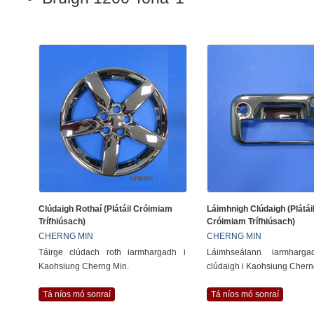
Clúdaigh Rothaí (Plátáil Cróimiam
Láimhnigh Clúdaigh (Plátái
Trífhiúsach)
Cróimiam Trífhiúsach)
CHERNG MIN
CHERNG MIN
Táirge clúdach roth iarmhargadh i
Láimhseálann iarmharga
Kaohsiung Cherng Min.
clúdaigh i Kaohsiung Chern
Tá níos mó sonraí
Tá níos mó sonraí