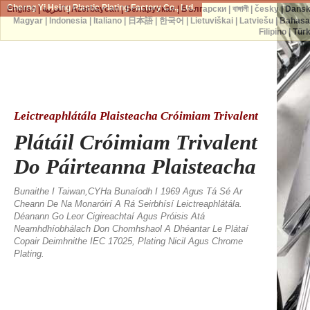
Cherng Yi Hsing Plastic Plating Factory Co., Ltd.
English
|
العربية
|
Azərbaycan
|
Беларуская
|
Български
|
বাঙ্গালী
|
česky
|
Dans
Magyar
|
Indonesia
|
Italiano
|
日本語
|
한국어
|
Lietuviškai
|
Latviešu
|
Bahasa
Filipino
|
Tür
Leictreaphlátála Plaisteacha Cróimiam Trivalent
Plátáil Cróimiam Trivalent
Do Páirteanna Plaisteacha
Bunaithe I Taiwan,CYHa Bunaíodh I 1969 Agus Tá Sé Ar
Cheann De Na Monaróirí A Rá Seirbhísí Leictreaphlátála.
Déanann Go Leor Cigireachtaí Agus Próisis Atá
Neamhdhíobhálach Don Chomhshaol A Dhéantar Le Plátaí
Copair Deimhnithe IEC 17025, Plating Nicil Agus Chrome
Plating.