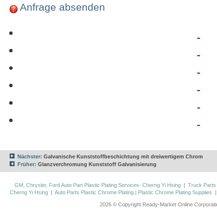
Anfrage absenden
Nächster:
Galvanische Kunststoffbeschichtung mit dreiwertigem Chrom
Früher:
Glanzverchromung Kunststoff Galvanisierung
GM, Chrysler, Ford Auto Part Plastic Plating Services- Cherng Yi Hsing
|
Truck Parts
Cherng Yi Hsing
|
Auto Parts Plastic Chrome Plating | Plastic Chrome Plating Supplies
2026 © Copyright Ready-Market Online Corporat