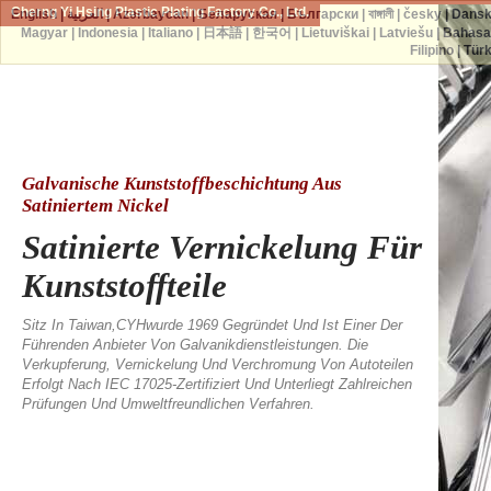
Cherng Yi Hsing Plastic Plating Factory Co., Ltd.
English
|
العربية
|
Azərbaycan
|
Беларуская
|
Български
|
বাঙ্গালী
|
česky
|
Dans
Magyar
|
Indonesia
|
Italiano
|
日本語
|
한국어
|
Lietuviškai
|
Latviešu
|
Bahasa
Filipino
|
Tür
Galvanische Kunststoffbeschichtung Aus
Satiniertem Nickel
Satinierte Vernickelung Für
Kunststoffteile
Sitz In Taiwan,CYHwurde 1969 Gegründet Und Ist Einer Der
Führenden Anbieter Von Galvanikdienstleistungen. Die
Verkupferung, Vernickelung Und Verchromung Von Autoteilen
Erfolgt Nach IEC 17025-Zertifiziert Und Unterliegt Zahlreichen
Prüfungen Und Umweltfreundlichen Verfahren.