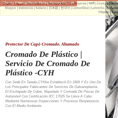
Cherng Yi Hsing Plastic Plating Factory Co., Ltd.
English
|
العربية
|
Azərbaycan
|
Беларуская
|
Български
|
বাঙ্গালী
|
česky
|
Dans
Magyar
|
Indonesia
|
Italiano
|
日本語
|
한국어
|
Lietuviškai
|
Latviešu
|
Bahasa
Filipino
|
Tür
Protector De Capó Cromado. Ahumado
Cromado De Plástico |
Servicio De Cromado De
Plástico -CYH
Con Sede En Taiwán,CYHse Estableció En 1969 Y Es Uno De
Los Principales Fabricantes De Servicios De Galvanoplastia.
El Enchapado De Cobre, Niquelado Y Cromado De Piezas De
Automóvil Con Certificación IEC 17025 Se Lleva A Cabo
Mediante Numerosas Inspecciones Y Procesos Respetuosos
Con El Medio Ambiente.