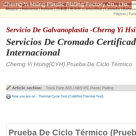
Cherng Yi Hsing Plastic Plating Factory Co., Ltd.
English
|
العربية
|
Azərbaycan
|
Беларуская
|
Български
|
বাঙ্গালী
|
česky
|
Dans
Magyar
|
Indonesia
|
Italiano
|
日本語
|
한국어
|
Lietuviškai
|
Latviešu
|
Bahasa
Filipino
|
Tür
Servicio De Galvanoplastia -Cherng Yi H
Servicios De Cromado Certificad
Internacional
Cherng Yi Hsing(CYH) Prueba De Ciclo Térmico
Truck Parts ABS / ABS+PC Plastic Plating
Now you are on - Thermal Cycle Test (Cold/Hot Thermal Test)
Prueba De Ciclo Térmico (prue