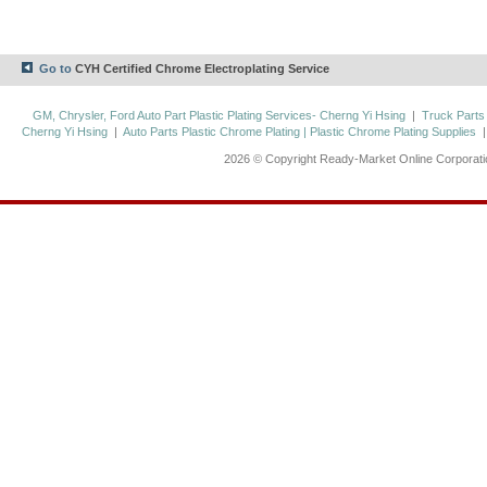
Go to
CYH Certified Chrome Electroplating Service
GM, Chrysler, Ford Auto Part Plastic Plating Services- Cherng Yi Hsing
|
Truck Parts
Cherng Yi Hsing
|
Auto Parts Plastic Chrome Plating | Plastic Chrome Plating Supplies
2026 © Copyright Ready-Market Online Corporat