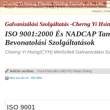
Cherng Yi Hsing Plastic Plating Factory Co., Ltd.
English
|
العربية
|
Azərbaycan
|
Беларуская
|
Български
|
বাঙ্গালী
|
česky
|
Dans
Magyar
|
Indonesia
|
Italiano
|
日本語
|
한국어
|
Lietuviškai
|
Latviešu
|
Bahasa
Filipino
|
Tür
Galvanizálási Szolgáltatás -Cherng Yi Hs
ISO 9001:2000 És NADCAP Tanú
Bevonatolási Szolgáltatások
Cherng Yi Hsing(CYH) Minősített Galvanizálási Sz
Truck Parts ABS / ABS+PC Plastic Plating
Now you are on - ISO 9001
ISO 9001