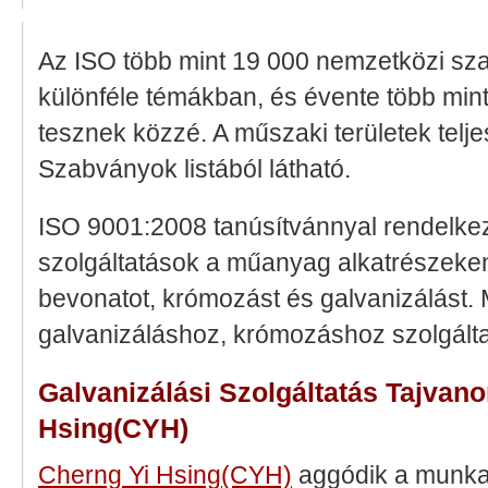
Az ISO több mint 19 000 nemzetközi sza
különféle témákban, és évente több min
tesznek közzé. A műszaki területek telj
Szabványok listából látható.
ISO 9001:2008 tanúsítvánnyal rendelke
szolgáltatások a műanyag alkatrészeken
bevonatot, krómozást és galvanizálást.
galvanizáláshoz, krómozáshoz szolgálta
Galvanizálási Szolgáltatás Tajvano
Hsing(CYH)
Cherng Yi Hsing(CYH)
aggódik a munkak