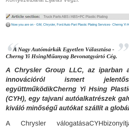
Truck Parts ABS / ABS+PC Plastic Plating
Now you are on - GM, Chrysler, Ford Auto Part Plastic Plating Services- Cherng Yi 
A Nagy Autómárkák Egyetlen Választása -
Cherng Yi HsingMűanyag Bevonatgyártó Cég.
A Chrysler Group LLC, az iparban a 
innovációról ismert jelentő
együttműködikCherng Yi Hsing Plasti
(CYH), egy tajvani autóalkatrészek gal
kiváló minőségű autókat szállít a globá
A Chrysler válogatásaCYHbizonyít