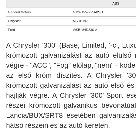
ABS
General Motors
GMW15572P-ABS-T5
Chrysler
MSDB197
Ford
WSB-M4D836-A
A Chrysler '300' (Base, Limited, '-c', Lu
krómozott galvanizálást az autó elülső 
végre - "ACC", "Fog" előlap, "nem" - ködel
az első króm díszítés. A Chrysler '30
krómozott galvanizálást az autó első é
hajtják végre. A Chrysler '300'-Sport e
részei krómozott galvanikus bevonatúak
Lancia/BUX/SRT8 esetében galvanizálá
hátsó részein és az autó keretén.