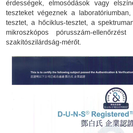
érdességek, elmosódások vagy elszín
teszteket végeznek a laboratóriumban, 
tesztet, a hőciklus-tesztet, a spektruma
mikroszkópos pórusszám-ellenőrzé
szakítószilárdság-mérőt.