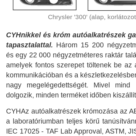
Chrysler '300' (alap, korlátozott
CYHnikkel és króm autóalkatrészek gal
tapasztalattal.
Három 15 200 négyzetmét
és egy 22 000 négyzetméteres raktár tal
amelyek fontos szerepet töltenek be az 
kommunikációban és a készletkezelésben,
nagy megelégedettségét. Mivel mind 
dolgozik, minden terméket időben kiszállí
CYHAz autóalkatrészek krómozása az A
a laboratóriumban teljes körű tanúsítván
IEC 17025 - TAF Lab Approval, ASTM, J