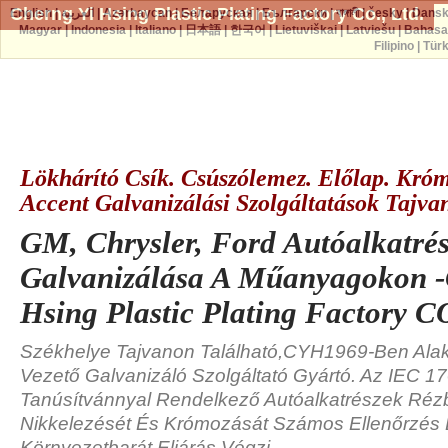
Cherng Yi Hsing Plastic Plating Factory Co., Ltd.
English
|
العربية
|
Azərbaycan
|
Беларуская
|
Български
|
বাঙ্গালী
|
česky
|
Dans
Magyar
|
Indonesia
|
Italiano
|
日本語
|
한국어
|
Lietuviškai
|
Latviešu
|
Bahasa
Filipino
|
Tür
Lökhárító Csík. Csúszólemez. Előlap. Kró
Accent Galvanizálási Szolgáltatások Tajva
GM, Chrysler, Ford Autóalkatré
Galvanizálása A Műanyagokon -
Hsing Plastic Plating Factory C
Székhelye Tajvanon Található,CYH1969-Ben Alaku
Vezető Galvanizáló Szolgáltató Gyártó. Az IEC 1
Tanúsítvánnyal Rendelkező Autóalkatrészek Réz
Nikkelezését És Krómozását Számos Ellenőrzés
Környezetbarát Eljárás Végzi.