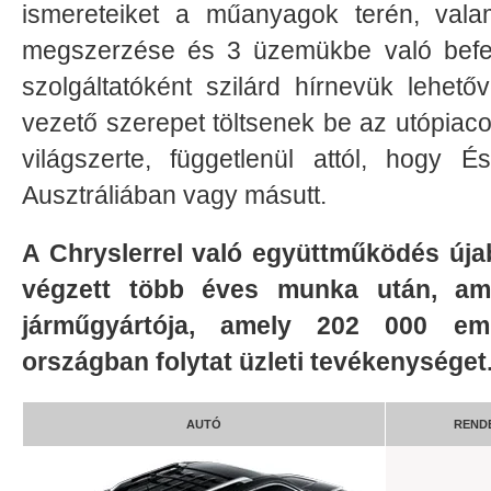
ismereteiket a műanyagok terén, valam
megszerzése és 3 üzemükbe való befekt
szolgáltatóként szilárd hírnevük lehet
vezető szerepet töltsenek be az utópiac
világszerte, függetlenül attól, hogy 
Ausztráliában vagy másutt.
A Chryslerrel való együttműködés új
végzett több éves munka után, am
járműgyártója, amely 202 000 emb
országban folytat üzleti tevékenységet
AUTÓ
RENDE