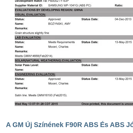
A GM Új Színének F90R ABS És ABS J