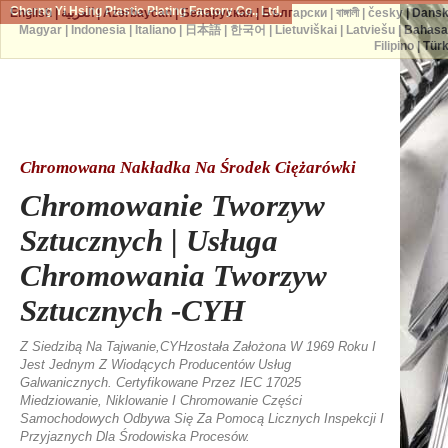
Cherng Yi Hsing Plastic Plating Factory Co., Ltd.
English
|
العربية
|
Azərbaycan
|
Беларуская
|
Български
|
বাঙ্গালী
|
česky
|
Dans
Magyar
|
Indonesia
|
Italiano
|
日本語
|
한국어
|
Lietuviškai
|
Latviešu
|
Bahasa
Filipino
|
Tür
Chromowana Nakładka Na Środek Ciężarówki
Chromowanie Tworzyw
Sztucznych | Usługa
Chromowania Tworzyw
Sztucznych -CYH
Z Siedzibą Na Tajwanie,CYHzostała Założona W 1969 Roku I
Jest Jednym Z Wiodących Producentów Usług
Galwanicznych. Certyfikowane Przez IEC 17025
Miedziowanie, Niklowanie I Chromowanie Części
Samochodowych Odbywa Się Za Pomocą Licznych Inspekcji I
Przyjaznych Dla Środowiska Procesów.