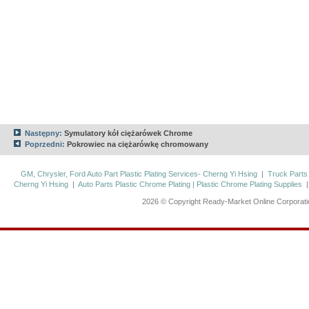
Następny:
Symulatory kół ciężarówek Chrome
Poprzedni:
Pokrowiec na ciężarówkę chromowany
GM, Chrysler, Ford Auto Part Plastic Plating Services- Cherng Yi Hsing
|
Truck Parts
Cherng Yi Hsing
|
Auto Parts Plastic Chrome Plating | Plastic Chrome Plating Supplies
2026 © Copyright Ready-Market Online Corporat