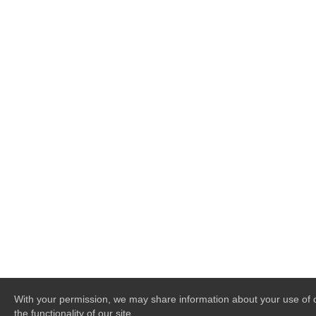
With your permission, we may share information about your use of o
the functionality of our site.