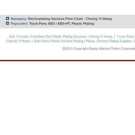
Następny:
Electroplating Services Flow Chart - Cherng Yi Hsing
Poprzedni:
Truck Parts ABS / ABS+PC Plastic Plating
GM, Chrysler, Ford Auto Part Plastic Plating Services- Cherng Yi Hsing
|
Truck Parts
Cherng Yi Hsing
|
Auto Parts Plastic Chrome Plating | Plastic Chrome Plating Supplies
2026 © Copyright Ready-Market Online Corporat