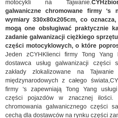
motocykli na Tajwanie.
CYHzbior
galwaniczne chromowane firmy 's 
wymiary 330x80x205cm, co oznacza, ż
mogą one obsługiwać praktycznie k
zadanie galwanizacji ciężkiego sprzętu
części motocyklowych, o które popros
Jeden zCYHKlienci firmy Tong Yang I
dostawca usług galwanizacji części 
zakłady zlokalizowane na Tajwani
międzynarodowych z całego świata,CY
firmy 's zapewniają Tong Yang usług
części pojazdów w znacznej ilości.
chromowania galwanicznego części s
cechą dla dostawców na rynku części za