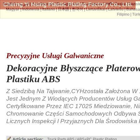
Cherng Yi Hsing Plastic Plating Factory Co., Ltd.
English
|
العربية
|
Azərbaycan
|
Беларуская
|
Български
|
বাঙ্গালী
|
česky
|
Dans
Magyar
|
Indonesia
|
Italiano
|
日本語
|
한국어
|
Lietuviškai
|
Latviešu
|
Bahasa
Filipino
|
Tür
Precyzyjne Usługi Galwaniczne
Dekoracyjne Błyszczące Platero
Plastiku ABS
Z Siedzibą Na Tajwanie,CYHzostała Założona W 
Jest Jednym Z Wiodących Producentów Usług Ga
Certyfikowane Przez IEC 17025 Miedziowanie, Ni
Chromowanie Części Samochodowych Odbywa 
Licznych Inspekcji I Przyjaznych Dla Środowiska
Truck Parts ABS / ABS+PC Plastic Plating