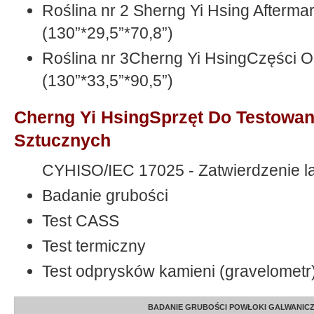
Roślina nr 2 Sherng Yi Hsing Afterma
(130”*29,5”*70,8”)
Roślina nr 3Cherng Yi HsingCzęści 
(130”*33,5”*90,5”)
Cherng Yi HsingSprzęt Do Testowa
Sztucznych
CYHISO/IEC 17025 - Zatwierdzenie l
Badanie grubości
Test CASS
Test termiczny
Test odprysków kamieni (gravelometr
BADANIE GRUBOŚCI POWŁOKI GALWANIC