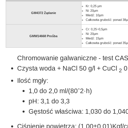
Kr: 0,25 µm
Ni: 20µm
GM4372 Żądanie
Miedź: 10µm
Całkowita grubość: ponad 38
Cr: 0,25~0,5µm
Ni: 20µm
GMW14668 Prośba
Miedź: 15µm
Całkowita grubość: ponad 35
Chromowanie galwaniczne - test C
Czysta woda + NaCl 50 g/l + CuCl
0,
2
Ilość mgły:
1,0 do 2,0 ml/(80ˆ2·h)
pH: 3,1 do 3,3
Gęstość właściwa: 1,030 do 1,04
Ciśnienie powietrza: (1,00±0,01)Kgf/