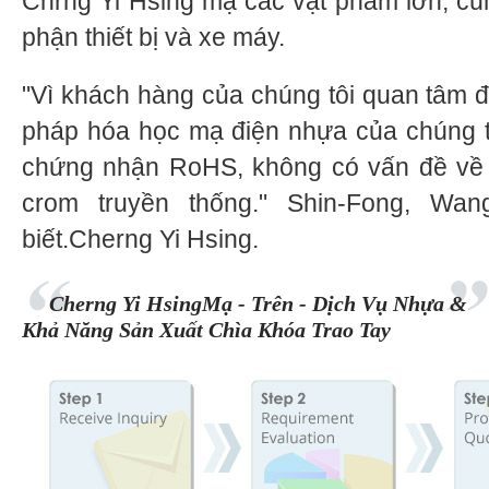
Chrng Yi Hsing mạ các vật phẩm lớn, cù
phận thiết bị và xe máy.
"Vì khách hàng của chúng tôi quan tâm đ
pháp hóa học mạ điện nhựa của chúng 
chứng nhận RoHS, không có vấn đề về 
crom truyền thống." Shin-Fong, W
biết.Cherng Yi Hsing.
Cherng Yi HsingMạ - Trên - Dịch Vụ Nhựa &
Khả Năng Sản Xuất Chìa Khóa Trao Tay