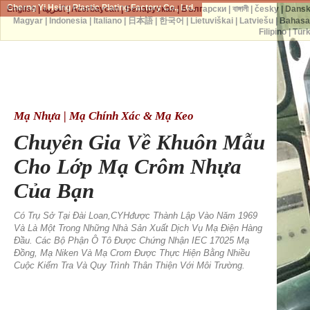
Cherng Yi Hsing Plastic Plating Factory Co., Ltd.
English
|
العربية
|
Azərbaycan
|
Беларуская
|
Български
|
বাঙ্গালী
|
česky
|
Dans
Magyar
|
Indonesia
|
Italiano
|
日本語
|
한국어
|
Lietuviškai
|
Latviešu
|
Bahasa
Filipino
|
Tür
Mạ Nhựa | Mạ Chính Xác & Mạ Keo
Chuyên Gia Về Khuôn Mẫu
Cho Lớp Mạ Crôm Nhựa
Của Bạn
Có Trụ Sở Tại Đài Loan,CYHđược Thành Lập Vào Năm 1969
Và Là Một Trong Những Nhà Sản Xuất Dịch Vụ Mạ Điện Hàng
Đầu. Các Bộ Phận Ô Tô Được Chứng Nhận IEC 17025 Mạ
Đồng, Mạ Niken Và Mạ Crom Được Thực Hiện Bằng Nhiều
Cuộc Kiểm Tra Và Quy Trình Thân Thiện Với Môi Trường.