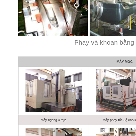
Phay và khoan bằng 
MÁY MÓC
Máy ngang 4 trục
Máy phay tốc độ cao l