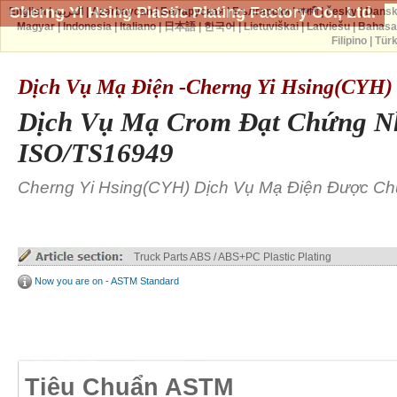
Cherng Yi Hsing Plastic Plating Factory Co., Ltd.
English
|
العربية
|
Azərbaycan
|
Беларуская
|
Български
|
বাঙ্গালী
|
česky
|
Dans
Magyar
|
Indonesia
|
Italiano
|
日本語
|
한국어
|
Lietuviškai
|
Latviešu
|
Bahasa
Filipino
|
Tür
Dịch Vụ Mạ Điện -Cherng Yi Hsing(CYH)
Dịch Vụ Mạ Crom Đạt Chứng N
ISO/TS16949
Cherng Yi Hsing(CYH) Dịch Vụ Mạ Điện Được C
Truck Parts ABS / ABS+PC Plastic Plating
Now you are on - ASTM Standard
Tiêu Chuẩn ASTM