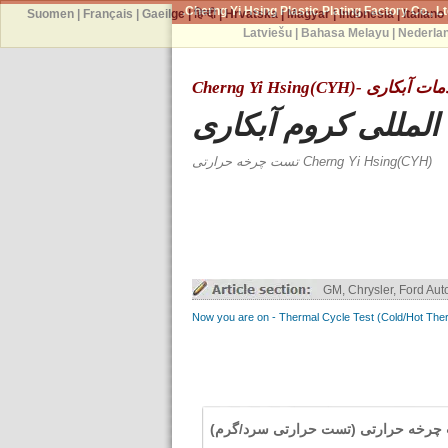
Cherng Yi Hsing Plastic Plating Factory Co., Lt
Suomen
|
Français
|
Gaeilge
|
हिन्दी
|
Hrvatska
|
Magyar
|
Indonesia
|
Italiano
Latviešu
|
Bahasa Melayu
|
Nederla
آبکاری -Cherng Yi Hsing(CYH)
المللی کروم آبکاری
Cherng Yi Hsing(CYH) تست چرخه حرارتی
Truck Parts ABS / ABS+
چرخه حرارتی (تست حرارتی سرد/گرم)