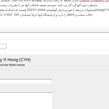
Cherng Yi Hsing(CYH
نگران محیط کار است و دارا
ایالات متحده و IMDS را دارند و آزمایشگاه آنها دارای استاندارد ISO/IEC 17025 -TAF برای سیستم مدیریت آنها است. با کیفیت