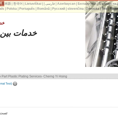
d.
Български
|
Беларуская
|
Azərbaycan
|
فارسی
|
|
Lietuviškai
|
한국어
|
日本語
|
nds
|
Polska
|
Português
|
Română
|
Русский
|
slovenčina
|
Svenska
|
ไทย
|
Filipi
خدمات 
خدمات بین 
PC Plastic Plating
Now you are on - Thermal Cycle Test (Cold/Hot Thermal Test)
تست 