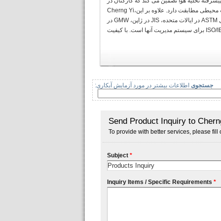
ی گواهینامه ISO 9001 است. سیستم پیشرفته تخلیه هوا تضمین می کند که کارکنان در
محیطی بدون آلودگی کار می کنند. سیستم تصفیه فاضلاب آنها نیز با مقررات زیست محیطی مطابقت دارد. علاوه بر این،Cherng Yi
Hsing(CYHمحصولات مرتبط با خودرو دارای گواهینامه ISO/TS 16949 هستند که استانداردهای ASTM در ایالات متحده، JIS در ژاپن، GMW در
جستجوی
اطلاعات بیشتر در مورد آزمایش آبکاری: