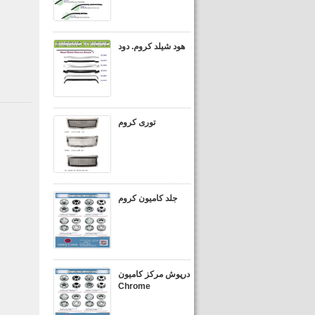
هود شیلد کروم. دود
توری کروم
جلد کامیون کروم
درپوش مرکز کامیون
Chrome