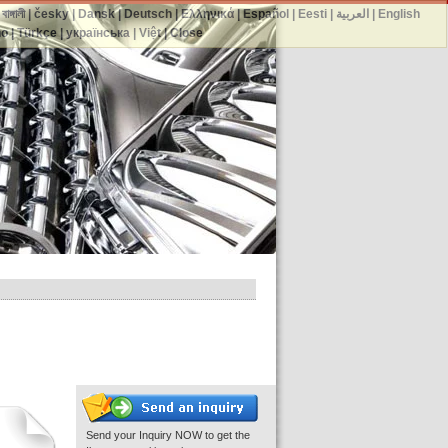
English
|
العربية
|
Eesti
|
Español
|
Ελληνικά
|
Deutsch
|
Dansk
|
česky
|
বাঙ্গালী
|
no
|
Türkçe
|
українська
|
Việt
|
Close
Send your Inquiry NOW to get the