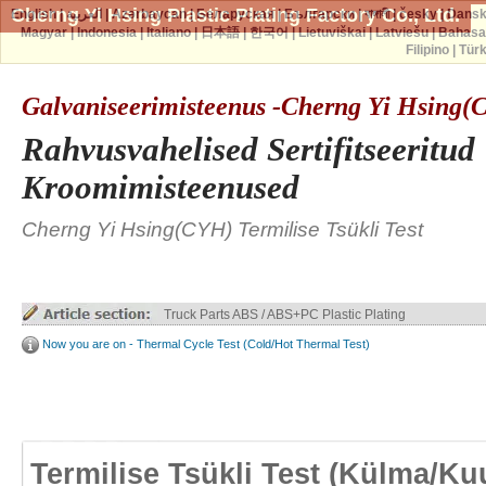
Cherng Yi Hsing Plastic Plating Factory Co., Ltd.
English
|
العربية
|
Azərbaycan
|
Беларуская
|
Български
|
বাঙ্গালী
|
česky
|
Dans
Magyar
|
Indonesia
|
Italiano
|
日本語
|
한국어
|
Lietuviškai
|
Latviešu
|
Bahasa
Filipino
|
Tür
Galvaniseerimisteenus -Cherng Yi Hsing
Rahvusvahelised Sertifitseeritud
Kroomimisteenused
Cherng Yi Hsing(CYH) Termilise Tsükli Test
Truck Parts ABS / ABS+PC Plastic Plating
Now you are on - Thermal Cycle Test (Cold/Hot Thermal Test)
Termilise Tsükli Test (külma/ku