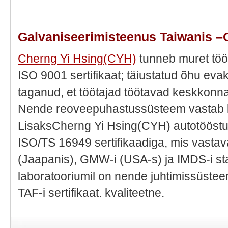
Galvaniseerimisteenus Taiwanis –
Cherng Yi Hsing(CYH)
tunneb muret töö
ISO 9001 sertifikaat; täiustatud õhu ev
taganud, et töötajad töötavad keskkonna
Nende reoveepuhastussüsteem vastab 
LisaksCherng Yi Hsing(CYH) autotööstu
ISO/TS 16949 sertifikaadiga, mis vasta
(Jaapanis), GMW-i (USA-s) ja IMDS-i st
laboratooriumil on nende juhtimissüste
TAF-i sertifikaat. kvaliteetne.