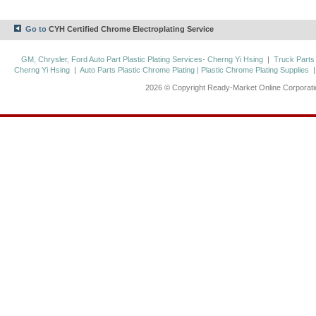
Go to
CYH Certified Chrome Electroplating Service
GM, Chrysler, Ford Auto Part Plastic Plating Services- Cherng Yi Hsing
|
Truck Parts
Cherng Yi Hsing
|
Auto Parts Plastic Chrome Plating | Plastic Chrome Plating Supplies
2026 © Copyright Ready-Market Online Corporat