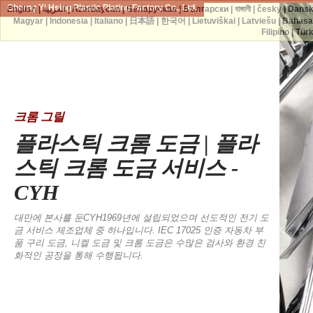
Cherng Yi Hsing Plastic Plating Factory Co., Ltd.
English
|
العربية
|
Azərbaycan
|
Беларуская
|
Български
|
বাঙ্গালী
|
česky
|
Dans
Magyar
|
Indonesia
|
Italiano
|
日本語
|
한국어
|
Lietuviškai
|
Latviešu
|
Bahasa
Filipino
|
Tür
크롬 그릴
플라스틱 크롬 도금 | 플라
스틱 크롬 도금 서비스 -
CYH
대만에 본사를 둔CYH1969년에 설립되었으며 선도적인 전기 도
금 서비스 제조업체 중 하나입니다. IEC 17025 인증 자동차 부
품 구리 도금, 니켈 도금 및 크롬 도금은 수많은 검사와 환경 친
화적인 공정을 통해 수행됩니다.