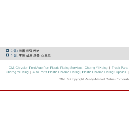
다음:
크롬 트럭 커버
이전:
후드 실드 크롬. 스모크
GM, Chrysler, Ford Auto Part Plastic Plating Services- Cherng Yi Hsing
|
Truck Parts
Cherng Yi Hsing
|
Auto Parts Plastic Chrome Plating | Plastic Chrome Plating Supplies
2026 © Copyright Ready-Market Online Corporat