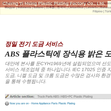
Cherng Yi Hsing Plastic Plating Factory Co., Ltd.
English
|
العربية
|
Azərbaycan
|
Беларуская
|
Български
|
বাঙ্গালী
|
česky
|
Dans
Magyar
|
Indonesia
|
Italiano
|
日本語
|
한국어
|
Lietuviškai
|
Latviešu
|
Bahasa
Filipino
|
Tür
정밀 전기 도금 서비스
ABS 플라스틱에 장식용 밝은 
대만에 본사를 둔CYH1969년에 설립되었으며 선
서비스 제조업체 중 하나입니다. IEC 17025 인증
도금, 니켈 도금 및 크롬 도금은 수많은 검사와 환
을 통해 수행됩니다.
Truck Parts ABS / ABS+PC Plastic Plating
Now you are on - Home Appliance Parts Plastic Plating