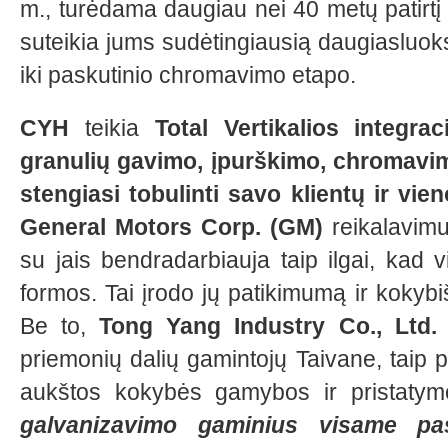
m., turėdama daugiau nei 40 metų patirtį 
suteikia jums sudėtingiausią daugiasluo
iki paskutinio chromavimo etapo.
CYH
teikia
Total Vertikalios integra
granulių gavimo, įpurškimo, chromavimo
stengiasi tobulinti savo klientų ir vie
General Motors Corp. (GM)
reikalavimu
su jais bendradarbiauja taip ilgai, kad 
formos. Tai įrodo jų patikimumą ir kokyb
Be to,
Tong Yang Industry Co., Ltd.
,
priemonių dalių gamintojų Taivane, taip p
aukštos kokybės gamybos ir pristatymo
galvanizavimo gaminius visame pasa