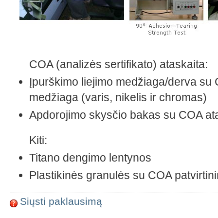
COA (analizės sertifikato) ataskaita:
Įpurškimo liejimo medžiaga/derva su
medžiaga (varis, nikelis ir chromas)
Apdorojimo skysčio bakas su COA ata
Kiti:
Titano dengimo lentynos
Plastikinės granulės su COA patvirtin
Siųsti paklausimą