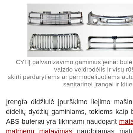
CYHĮ galvanizavimo gaminius įeina: bufer
vaizdo veidrodėlis ir visų r
skirti perdarytiems ar permodeliuotiems au
sanitarinei įrangai ir kit
Įrengta didžiulė įpurškimo liejimo maši
didelių dydžių gaminiams, tokiems kaip buf
ABS buferiai yra tikrinami naudojant
mata
matmenų matavimas
naudojamas matuot