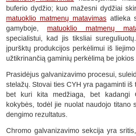
buferio dydžio; kuo mažesni dydžiai skiri
matuoklio matmenų matavimas
atlieka 
gamyboje,
matuoklio matmenų mat
specialistui, kad jis tiksliai sureguliuot
įpuršktų produkcijos perkėlimui iš liejimo
užtikrinančią gaminių perkėlimą be jokios 
Prasidėjus galvanizavimo procesui, sulei
stelažų. Stovai ties
CYH
yra pagaminti iš 
bet kuri kita medžiaga, bet kadangi
kokybės, todėl jie nuolat naudojo titano 
dengimo rezultatus.
Chromo galvanizavimo sekcija yra sritis,