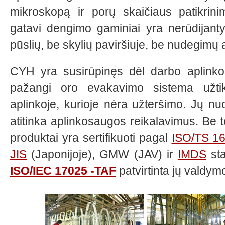
mikroskopą ir porų skaičiaus patikrin
gatavi dengimo gaminiai yra nerūdijantys,
pūslių, be skylių paviršiuje, be nudegimų 
CYH
yra susirūpinęs dėl darbo aplinkos 
pažangi oro evakavimo sistema užtik
aplinkoje, kurioje nėra užteršimo. Jų n
atitinka aplinkosaugos reikalavimus. Be 
produktai yra sertifikuoti pagal
ISO/TS 16
JIS
(Japonijoje), GMW (JAV) ir
IMDS
sta
ISO/IEC 17025 -TAF
patvirtinta jų valdym