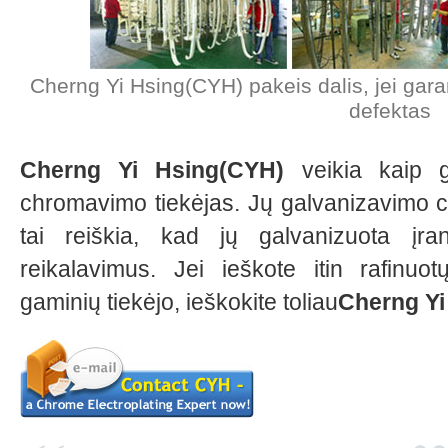
Cherng Yi Hsing(CYH) pakeis dalis, jei garan
defektas
Cherng Yi Hsing(CYH)
veikia kaip g
chromavimo tiekėjas. Jų galvanizavimo chr
tai reiškia, kad jų galvanizuota įra
reikalavimus. Jei ieškote itin rafinuo
gaminių tiekėjo, ieškokite toliau
Cherng Yi