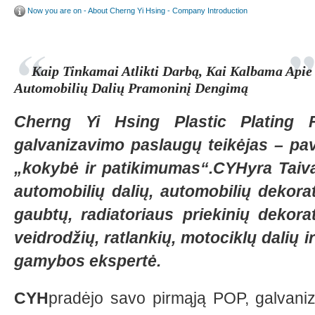
Now you are on - About Cherng Yi Hsing - Company Introduction
Kaip Tinkamai Atlikti Darbą, Kai Kalbama Apie
Automobilių Dalių Pramoninį Dengimą
Cherng Yi Hsing Plastic Plating 
galvanizavimo paslaugų teikėjas – pa
„kokybė ir patikimumas“.CYHyra Taivan
automobilių dalių, automobilių dekorat
gaubtų, radiatoriaus priekinių dekorat
veidrodžių, ratlankių, motociklų dalių
gamybos ekspertė.
CYH
pradėjo savo pirmąją POP, galvaniza