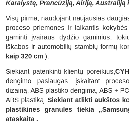
Karalystę, Prancūziją, Airiją, Australiją i
Visų pirma, naudojant naujausias daugia
proceso priemones ir laikantis kokybės 
gaminti įvairaus dydžio gaminius, tok
iškabos ir automobilių stambių formų k
kaip 320 cm
).
Siekiant patenkinti klientų poreikius,
CY
dengimo paslaugas, įskaitant proceso 
dizainą, ABS plastiko dengimą, ABS + PC 
ABS plastiką.
Siekiant atlikti aukštos 
plastikines granules tiekia „Sams
ataskaita
.