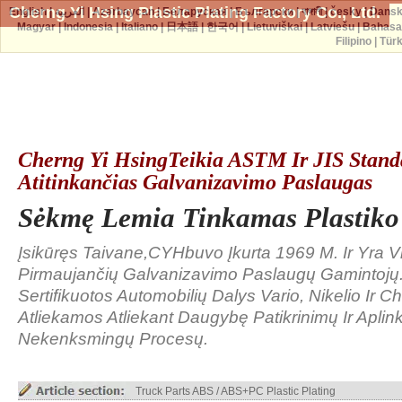
Cherng Yi Hsing Plastic Plating Factory Co., Ltd.
English
|
العربية
|
Azərbaycan
|
Беларуская
|
Български
|
বাঙ্গালী
|
česky
|
Dans
Magyar
|
Indonesia
|
Italiano
|
日本語
|
한국어
|
Lietuviškai
|
Latviešu
|
Bahasa
Filipino
|
Tür
Cherng Yi HsingTeikia ASTM Ir JIS Stand
Atitinkančias Galvanizavimo Paslaugas
Sėkmę Lemia Tinkamas Plastik
Įsikūręs Taivane,CYHbuvo Įkurta 1969 M. Ir Yra V
Pirmaujančių Galvanizavimo Paslaugų Gamintojų
Sertifikuotos Automobilių Dalys Vario, Nikelio Ir
Atliekamos Atliekant Daugybę Patikrinimų Ir Aplink
Nekenksmingų Procesų.
Truck Parts ABS / ABS+PC Plastic Plating