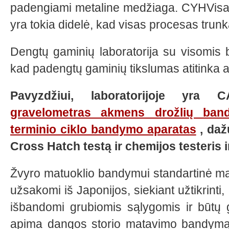
padengiami metaline medžiaga.
CYH
Visa
yra tokia didelė, kad visas procesas trun
Dengtų gaminių laboratorija su visomis
kad padengtų gaminių tikslumas atitinka a
Pavyzdžiui, laboratorijoje yra
gravelometras akmens drožlių ba
terminio ciklo bandymo aparatas
, daž
Cross Hatch testą ir chemijos testeris ir
Žvyro matuoklio bandymui standartinė ma
užsakomi iš Japonijos, siekiant užtikrinti
išbandomi grubiomis sąlygomis ir būtų g
apima dangos storio matavimo bandym