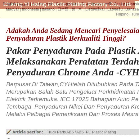
Cherng Yi Hsing Plastic Plating Factory Co., Ltd.
English
|
العربية
|
Azərbaycan
|
Беларуская
|
Български
|
বাঙ্গালী
|
česky
|
Dans
Magyar
|
Indonesia
|
Italiano
|
日本語
|
한국어
|
Lietuviškai
|
Latviešu
|
Bahasa
Filipino
|
Tür
Adakah Anda Sedang Mencari Penyelesai
Penyaduran Plastik Berkualiti Tinggi?
Pakar Penyaduran Pada Plastik
Melaksanakan Peralatan Terdah
Penyaduran Chrome Anda -CY
Berpusat Di Taiwan,CYHtelah Ditubuhkan Pada 
Merupakan Salah Satu Pengeluar Perkhidmatan
Elektrik Terkemuka. IEC 17025 Bahagian Auto P
Tembaga, Penyaduran Nikel Dan Penyaduran Kro
Melalui Pelbagai Pemeriksaan Dan Proses Mesra
Truck Parts ABS / ABS+PC Plastic Plating