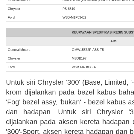
General Motors
GMW14668 (Diluluskan pada spesifikasi Nov 201
Chrysler
PS-8810
Ford
WSB-M1P83-B2
KEUPAYAAN SPESIFIKASI RESIN SUB
ABS
General Motors
GMW15572P-ABS-T5
Chrysler
MSDB197
Ford
WSB-M4D836-A
Untuk siri Chrysler '300' (Base, Limited, 
krom dijalankan pada bezel kabus baha
'Fog' bezel assy, ​​'bukan' - bezel kabus 
dan hadapan. Untuk siri Chrysler '3
dijalankan pada aksen kereta hadapan 
'300'-Sport, aksen kereta hadapan dan 