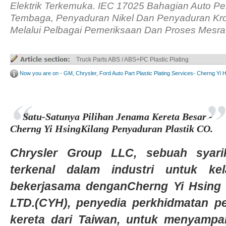
Elektrik Terkemuka. IEC 17025 Bahagian Auto P
Tembaga, Penyaduran Nikel Dan Penyaduran Kro
Melalui Pelbagai Pemeriksaan Dan Proses Mesra
Truck Parts ABS / ABS+PC Plastic Plating
Now you are on - GM, Chrysler, Ford Auto Part Plastic Plating Services- Cherng Yi 
Satu-Satunya Pilihan Jenama Kereta Besar -
Cherng Yi HsingKilang Penyaduran Plastik CO.
Chrysler Group LLC, sebuah syari
terkenal dalam industri untuk ke
bekerjasama denganCherng Yi Hsing P
LTD.(CYH), penyedia perkhidmatan pe
kereta dari Taiwan, untuk menyampaik