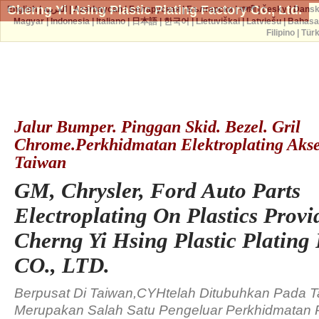
Cherng Yi Hsing Plastic Plating Factory Co., Ltd.
English
|
العربية
|
Azərbaycan
|
Беларуская
|
Български
|
বাঙ্গালী
|
česky
|
Dans
Magyar
|
Indonesia
|
Italiano
|
日本語
|
한국어
|
Lietuviškai
|
Latviešu
|
Bahasa
Filipino
|
Tür
Jalur Bumper. Pinggan Skid. Bezel. Gril
Chrome.Perkhidmatan Elektroplating Akse
Taiwan
GM, Chrysler, Ford Auto Parts
Electroplating On Plastics Provi
Cherng Yi Hsing Plastic Plating
CO., LTD.
Berpusat Di Taiwan,CYHtelah Ditubuhkan Pada 
Merupakan Salah Satu Pengeluar Perkhidmatan