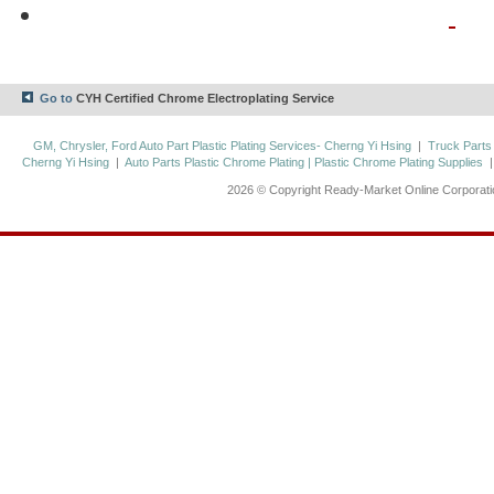
Go to
CYH Certified Chrome Electroplating Service
GM, Chrysler, Ford Auto Part Plastic Plating Services- Cherng Yi Hsing
|
Truck Parts
Cherng Yi Hsing
|
Auto Parts Plastic Chrome Plating | Plastic Chrome Plating Supplies
2026 © Copyright Ready-Market Online Corporat