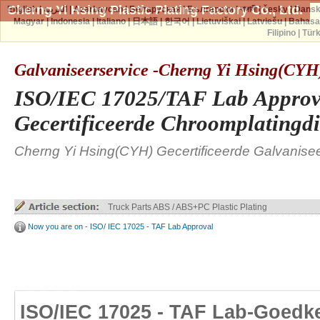
Cherng Yi Hsing Plastic Plating Factory Co., Ltd.
English
|
العربية
|
Azərbaycan
|
Беларуская
|
Български
|
বাঙ্গালী
|
česky
|
Dans
Magyar
|
Indonesia
|
Italiano
|
日本語
|
한국어
|
Lietuviškai
|
Latviešu
|
Bahasa
Filipino
|
Tür
Galvaniseerservice -Cherng Yi Hsing(CYH
ISO/IEC 17025/TAF Lab Approv
Gecertificeerde Chroomplatingd
Cherng Yi Hsing(CYH) Gecertificeerde Galvanise
Truck Parts ABS / ABS+PC Plastic Plating
Now you are on - ISO/ IEC 17025 - TAF Lab Approval
ISO/IEC 17025 - TAF Lab-Goedk