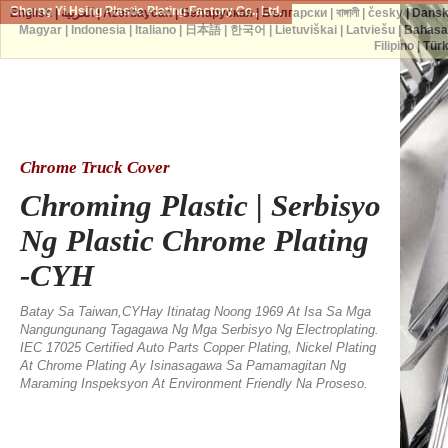
Cherng Yi Hsing Plastic Plating Factory Co., Ltd.
English
|
العربية
|
Azərbaycan
|
Беларуская
|
Български
|
বাঙ্গালী
|
česky
|
Dans
Magyar
|
Indonesia
|
Italiano
|
日本語
|
한국어
|
Lietuviškai
|
Latviešu
|
Bahasa
Filipino
|
Tür
Chrome Truck Cover
Chroming Plastic | Serbisyo
Ng Plastic Chrome Plating
-CYH
Batay Sa Taiwan,CYHay Itinatag Noong 1969 At Isa Sa Mga
Nangungunang Tagagawa Ng Mga Serbisyo Ng Electroplating.
IEC 17025 Certified Auto Parts Copper Plating, Nickel Plating
At Chrome Plating Ay Isinasagawa Sa Pamamagitan Ng
Maraming Inspeksyon At Environment Friendly Na Proseso.