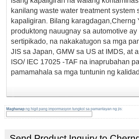
isang kapaligiran na walang kontamina
kanilang waste water treatment system
kapaligiran. Bilang karagdagan,Chern
produktong nauugnay sa automotive ay
sertipikado, na nakakatugon sa mga p
JIS sa Japan, GMW sa US at IMDS, at a
ISO/ IEC 17025 -TAF na inaprubahan pa
pamamahala sa mga tuntunin ng kalidad
Maghanap
ng higit pang impormasyon tungkol sa pamantayan ng jis: