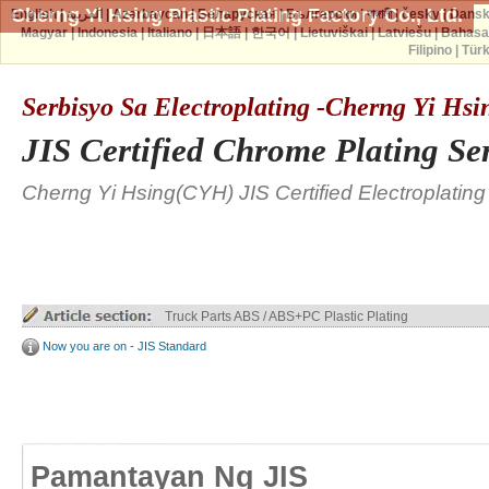
Cherng Yi Hsing Plastic Plating Factory Co., Ltd.
English
|
العربية
|
Azərbaycan
|
Беларуская
|
Български
|
বাঙ্গালী
|
česky
|
Dans
Magyar
|
Indonesia
|
Italiano
|
日本語
|
한국어
|
Lietuviškai
|
Latviešu
|
Bahasa
Filipino
|
Tür
Serbisyo Sa Electroplating -Cherng Yi Hs
JIS Certified Chrome Plating Se
Cherng Yi Hsing(CYH) JIS Certified Electroplating
Truck Parts ABS / ABS+PC Plastic Plating
Now you are on - JIS Standard
Pamantayan Ng JIS