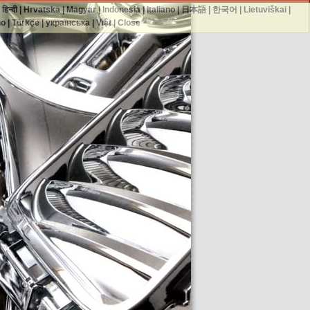
|
हिन्दी
|
Hrvatska
|
Magyar
|
Indonesia
|
Italiano
|
日本語
|
한국어
|
Lietuviškai
|
no
|
Türkçe
|
українська
|
Việt
|
Close