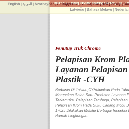
Cherng Yi Hsing Plastic Plating Factory Co., Lt
English
|
العربية
|
Azərbaycan
|
Беларуская
|
Български
|
বাঙ্গালী
|
česky
|
Da
Latviešu
|
Bahasa Melayu
|
Nederla
Penutup Truk Chrome
Pelapisan Krom Plas
Layanan Pelapisa
Plastik -CYH
Berbasis Di Taiwan,CYHdidirikan Pada Tah
Merupakan Salah Satu Produsen Layanan Pe
Terkemuka. Pelapisan Tembaga, Pelapisan 
Pelapisan Krom Pada Suku Cadang Mobil Ber
17025 Dilakukan Melalui Berbagai Inspeksi
Ramah Lingkungan.