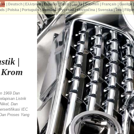
d.
nsk
|
Deutsch
|
Ελληνικά
|
Español
|
Eesti
|
فارسی
|
Suomen
|
Français
|
Gaeilge
nds
|
Polska
|
Português
|
Română
|
Русский
|
slovenčina
|
Svenska
|
ไทย
|
Filipi
tik |
n Krom
un 1969 Dan
lapisan Listrik
Nikel, Dan
sertifikasi IEC
 Dan Proses Yang