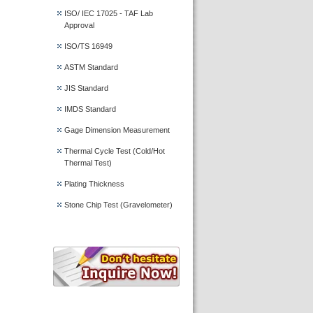
ISO/ IEC 17025 - TAF Lab
Approval
ISO/TS 16949
ASTM Standard
JIS Standard
IMDS Standard
Gage Dimension Measurement
Thermal Cycle Test (Cold/Hot
Thermal Test)
Plating Thickness
Stone Chip Test (Gravelometer)