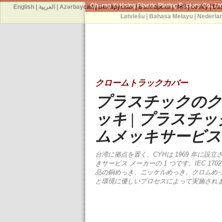
Cherng Yi Hsing Plastic Plating Factory Co., Lt
English
|
العربية
|
Azərbaycan
|
Беларуская
|
Български
|
বাঙ্গালী
|
česky
|
Da
Latviešu
|
Bahasa Melayu
|
Nederla
クロームトラックカバー
プラスチックのク
ッキ | プラスチ
ムメッキサービス 
台湾に拠点を置く、CYHは 1969 年に設
きサービス メーカーの 1 つです。IEC 170
品の銅めっき、ニッケルめっき、クロムめ
と環境に優しいプロセスによって実施され