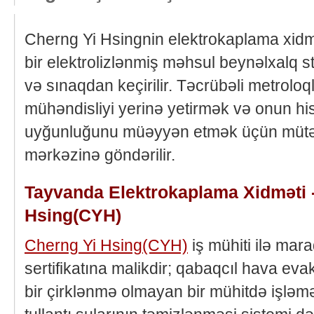
Cherng Yi Hsingnin elektrokaplama xidmə
bir elektrolizlənmiş məhsul beynəlxalq s
və sınaqdan keçirilir. Təcrübəli metroloq
mühəndisliyi yerinə yetirmək və onun his
uyğunluğunu müəyyən etmək üçün mütə
mərkəzinə göndərilir.
Tayvanda Elektrokaplama Xidməti 
Hsing(CYH)
Cherng Yi Hsing(CYH)
iş mühiti ilə mar
sertifikatına malikdir; qabaqcıl hava eva
bir çirklənmə olmayan bir mühitdə işləmə