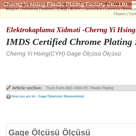
Cherng Yi Hsing Plastic Plating Factory Co., Ltd.
English
|
العربية
|
Azərbaycan
|
Беларуская
|
Български
|
বাঙ্গালী
|
česky
|
Dans
Magyar
|
Indonesia
|
Italiano
|
日本語
|
한국어
|
Lietuviškai
|
Latviešu
|
Bahasa
Filipino
|
Tür
Elektrokaplama Xidməti -Cherng Yi Hsin
IMDS Certified Chrome Plating 
Cherng Yi Hsing(CYH) Gage Ölçüsü Ölçüsü
Truck Parts ABS / ABS+PC Plastic Plating
Now you are on - Gage Dimension Measurement
Gage Ölçüsü Ölçüsü