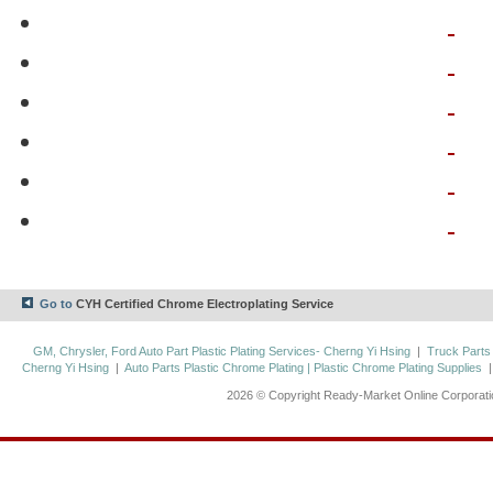
Go to
CYH Certified Chrome Electroplating Service
GM, Chrysler, Ford Auto Part Plastic Plating Services- Cherng Yi Hsing
|
Truck Parts
Cherng Yi Hsing
|
Auto Parts Plastic Chrome Plating | Plastic Chrome Plating Supplies
2026 © Copyright Ready-Market Online Corporat