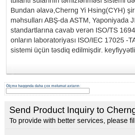
tullantı sularının təmizlənməsi sistemi d
Bundan əlavə,Cherng Yi Hsing(CYH) şirk
məhsulları ABŞ-da ASTM, Yaponiyada 
standartlarına cavab verən ISO/TS 16949 
onların laboratoriyası ISO/IEC 17025 -
sistemi üçün təsdiq edilmişdir. keyfiyyətli
Ölçmə haqqında daha çox məlumat axtarın
: