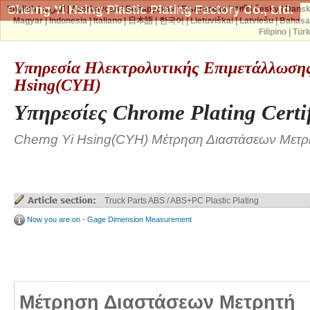
Cherng Yi Hsing Plastic Plating Factory Co., Ltd.
English
|
العربية
|
Azərbaycan
|
Беларуская
|
Български
|
বাঙ্গালী
|
česky
|
Dans
Magyar
|
Indonesia
|
Italiano
|
日本語
|
한국어
|
Lietuviškai
|
Latviešu
|
Bahasa
Filipino
|
Tür
Υπηρεσία Ηλεκτρολυτικής Επιμετάλλωσης
Hsing(CYH)
Υπηρεσίες Chrome Plating Cert
Cherng Yi Hsing(CYH) Μέτρηση Διαστάσεων Μετρ
Truck Parts ABS / ABS+PC Plastic Plating
Now you are on - Gage Dimension Measurement
Μέτρηση Διαστάσεων Μετρητή