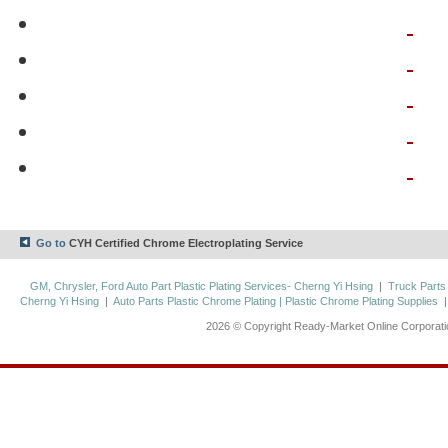
Go to
CYH Certified Chrome Electroplating Service
GM, Chrysler, Ford Auto Part Plastic Plating Services- Cherng Yi Hsing
|
Truck Parts
Cherng Yi Hsing
|
Auto Parts Plastic Chrome Plating | Plastic Chrome Plating Supplies
2026 © Copyright Ready-Market Online Corporat