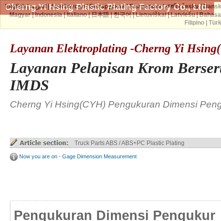
Cherng Yi Hsing Plastic Plating Factory Co., Ltd.
English
|
العربية
|
Azərbaycan
|
Беларуская
|
Български
|
বাঙ্গালী
|
česky
|
Dans
Magyar
|
Indonesia
|
Italiano
|
日本語
|
한국어
|
Lietuviškai
|
Latviešu
|
Bahasa
Filipino
|
Tür
Layanan Elektroplating -Cherng Yi Hsin
Layanan Pelapisan Krom Bersert
IMDS
Cherng Yi Hsing(CYH) Pengukuran Dimensi Pen
Truck Parts ABS / ABS+PC Plastic Plating
Now you are on - Gage Dimension Measurement
Pengukuran Dimensi Pengukur