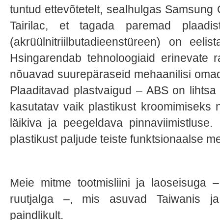
tuntud ettevõtetelt, sealhulgas Samsung
Tairilac, et tagada paremad plaa
(akrüülnitriilbutadieenstüreen) on eeli
Hsingarendab tehnoloogiaid erinevate 
nõuavad suurepäraseid mehaanilisi omadu
Plaaditavad plastvaigud – ABS on lihtsa 
kasutatav vaik plastikust kroomimiseks 
läikiva ja peegeldava pinnaviimistluse
plastikust paljude teiste funktsionaalse m
Meie mitme tootmisliini ja laoseisuga 
ruutjalga –, mis asuvad Taiwanis j
paindlikult.