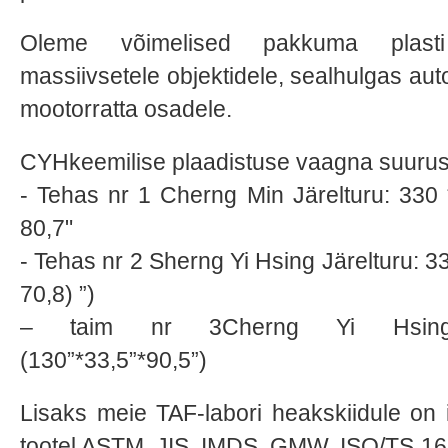
Oleme võimelised pakkuma plasti 
massiivsetele objektidele, sealhulgas aut
mootorratta osadele.
CYHkeemilise plaadistuse vaagna suurus
- Tehas nr 1 Cherng Min Järelturu: 330 
80,7"
- Tehas nr 2 Sherng Yi Hsing Järelturu: 33
70,8) ”)
– taim nr 3Cherng Yi HsingO
(130”*33,5”*90,5”)
Lisaks meie TAF-labori heakskiidule on 
tootel ASTM, JIS, IMDS, GMW, ISO/TS 1