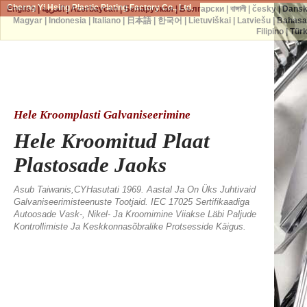
Cherng Yi Hsing Plastic Plating Factory Co., Ltd.
English
|
العربية
|
Azərbaycan
|
Беларуская
|
Български
|
বাঙ্গালী
|
česky
|
Dans
Magyar
|
Indonesia
|
Italiano
|
日本語
|
한국어
|
Lietuviškai
|
Latviešu
|
Bahasa
Filipino
|
Tür
Hele Kroomplasti Galvaniseerimine
Hele Kroomitud Plaat
Plastosade Jaoks
Asub Taiwanis,CYHasutati 1969. Aastal Ja On Üks Juhtivaid
Galvaniseerimisteenuste Tootjaid. IEC 17025 Sertifikaadiga
Autoosade Vask-, Nikel- Ja Kroomimine Viiakse Läbi Paljude
Kontrollimiste Ja Keskkonnasõbralike Protsesside Käigus.