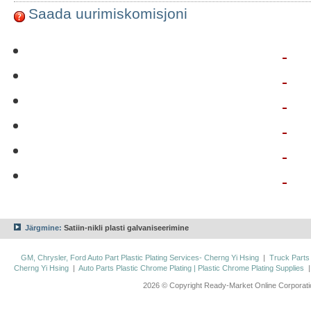
Saada uurimiskomisjoni
Järgmine:
Satiin-nikli plasti galvaniseerimine
GM, Chrysler, Ford Auto Part Plastic Plating Services- Cherng Yi Hsing
|
Truck Parts
Cherng Yi Hsing
|
Auto Parts Plastic Chrome Plating | Plastic Chrome Plating Supplies
2026 © Copyright Ready-Market Online Corporat