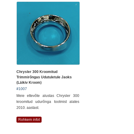
Chrysler 300 Kroomitud
Trimmirõngas Udutuletule Jaoks
(läikiv Kroom)
#1007
Meie ettevõte alustas Chrysler 300
kroomitud udurõnga tootmist alates
2010. aastast.
Rohkem infot