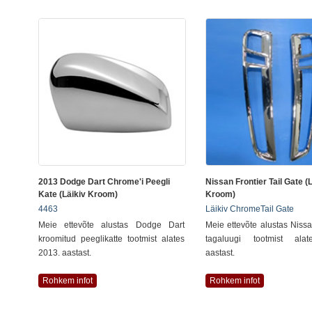
2013 Dodge Dart Chrome'i Peegli
Nissan Frontier Tail Gate (
Kate (läikiv Kroom)
Kroom)
4463
Läikiv ChromeTail Gate
Meie ettevõte alustas Dodge Dart
Meie ettevõte alustas Nissa
kroomitud peeglikatte tootmist alates
tagaluugi tootmist ala
2013. aastast.
aastast.
Rohkem infot
Rohkem infot