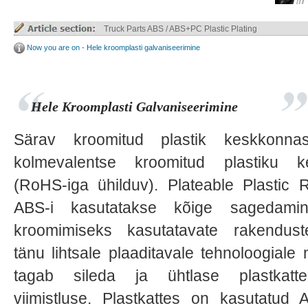
Truck Parts ABS / ABS+PC Plastic Plating
Now you are on - Hele kroomplasti galvaniseerimine
Hele Kroomplasti Galvaniseerimine
Särav kroomitud plastik keskkonnasõ
kolmevalentse kroomitud plastiku k
(RoHS-iga ühilduv). Plateable Plastic 
ABS-i kasutatakse kõige sagedamini
kroomimiseks kasutatavate rakendust
tänu lihtsale plaaditavale tehnoloogiale
tagab sileda ja ühtlase plastkatt
viimistluse. Plastkattes on kasutatud