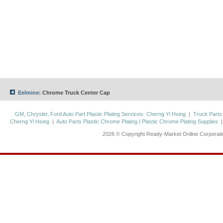
Eelmine:
Chrome Truck Center Cap
GM, Chrysler, Ford Auto Part Plastic Plating Services- Cherng Yi Hsing
|
Truck Parts
Cherng Yi Hsing
|
Auto Parts Plastic Chrome Plating | Plastic Chrome Plating Supplies
2026 © Copyright Ready-Market Online Corporat