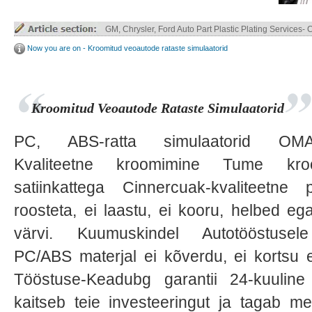
Truck Parts ABS / ABS+PC Plastic Plating
Now you are on - Kroomitud veoautode rataste simulaatorid
Kroomitud Veoautode Rataste Simulaatorid
PC, ABS-ratta simulaatorid OM
Kvaliteetne kroomimine Tume kr
satiinkattega Cinnercuak-kvaliteetne 
roosteta, ei laastu, ei kooru, helbed e
värvi. Kuumuskindel Autotööstusel
PC/ABS materjal ei kõverdu, ei kortsu 
Tööstuse-Keadubg garantii 24-kuuline 
kaitseb teie investeeringut ja tagab m