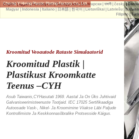
Cherng Yi Hsing Plastic Plating Factory Co., Ltd.
English
|
العربية
|
Azərbaycan
|
Беларуская
|
Български
|
বাঙ্গালী
|
česky
|
Dans
Magyar
|
Indonesia
|
Italiano
|
日本語
|
한국어
|
Lietuviškai
|
Latviešu
|
Bahasa
Filipino
|
Tür
Kroomitud Veoautode Rataste Simulaatorid
Kroomitud Plastik |
Plastikust Kroomkatte
Teenus –CYH
Asub Taiwanis,CYHasutati 1969. Aastal Ja On Üks Juhtivaid
Galvaniseerimisteenuste Tootjaid. IEC 17025 Sertifikaadiga
Autoosade Vask-, Nikel- Ja Kroomimine Viiakse Läbi Paljude
Kontrollimiste Ja Keskkonnasõbralike Protsesside Käigus.