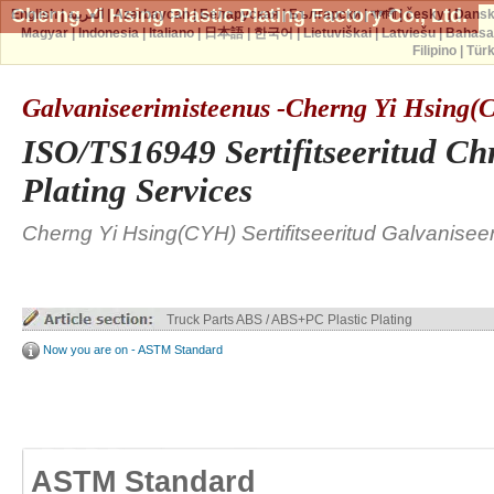
Cherng Yi Hsing Plastic Plating Factory Co., Ltd.
English
|
العربية
|
Azərbaycan
|
Беларуская
|
Български
|
বাঙ্গালী
|
česky
|
Dans
Magyar
|
Indonesia
|
Italiano
|
日本語
|
한국어
|
Lietuviškai
|
Latviešu
|
Bahasa
Filipino
|
Tür
Galvaniseerimisteenus -Cherng Yi Hsing
ISO/TS16949 Sertifitseeritud C
Plating Services
Cherng Yi Hsing(CYH) Sertifitseeritud Galvanisee
Truck Parts ABS / ABS+PC Plastic Plating
Now you are on - ASTM Standard
ASTM Standard