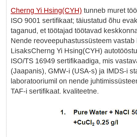
Cherng Yi Hsing(CYH)
tunneb muret töö
ISO 9001 sertifikaat; täiustatud õhu ev
taganud, et töötajad töötavad keskkonna
Nende reoveepuhastussüsteem vastab 
LisaksCherng Yi Hsing(CYH) autotööstu
ISO/TS 16949 sertifikaadiga, mis vasta
(Jaapanis), GMW-i (USA-s) ja IMDS-i st
laboratooriumil on nende juhtimissüste
TAF-i sertifikaat. kvaliteetne.