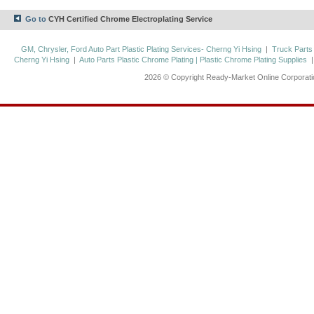
Go to
CYH Certified Chrome Electroplating Service
GM, Chrysler, Ford Auto Part Plastic Plating Services- Cherng Yi Hsing
|
Truck Parts
Cherng Yi Hsing
|
Auto Parts Plastic Chrome Plating | Plastic Chrome Plating Supplies
2026 © Copyright Ready-Market Online Corporat