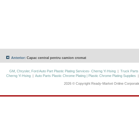
Anterior:
Capac central pentru camion cromat
GM, Chrysler, Ford Auto Part Plastic Plating Services- Cherng Yi Hsing
|
Truck Parts
Cherng Yi Hsing
|
Auto Parts Plastic Chrome Plating | Plastic Chrome Plating Supplies
2026 © Copyright Ready-Market Online Corporat