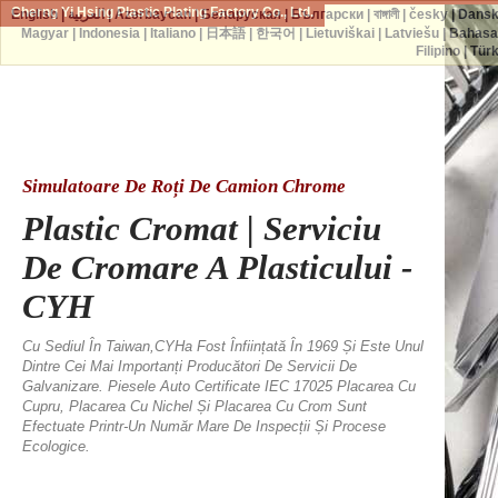
Cherng Yi Hsing Plastic Plating Factory Co., Ltd.
English
|
العربية
|
Azərbaycan
|
Беларуская
|
Български
|
বাঙ্গালী
|
česky
|
Dans
Magyar
|
Indonesia
|
Italiano
|
日本語
|
한국어
|
Lietuviškai
|
Latviešu
|
Bahasa
Filipino
|
Tür
Simulatoare De Roți De Camion Chrome
Plastic Cromat | Serviciu
De Cromare A Plasticului -
CYH
Cu Sediul În Taiwan,CYHa Fost Înființată În 1969 Și Este Unul
Dintre Cei Mai Importanți Producători De Servicii De
Galvanizare. Piesele Auto Certificate IEC 17025 Placarea Cu
Cupru, Placarea Cu Nichel Și Placarea Cu Crom Sunt
Efectuate Printr-Un Număr Mare De Inspecții Și Procese
Ecologice.