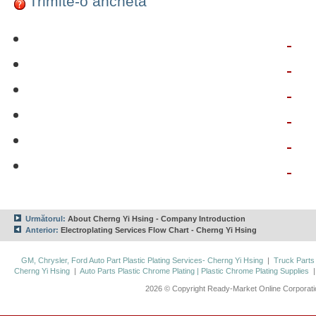
Trimite-o anchetă
Următorul:
About Cherng Yi Hsing - Company Introduction
Anterior:
Electroplating Services Flow Chart - Cherng Yi Hsing
GM, Chrysler, Ford Auto Part Plastic Plating Services- Cherng Yi Hsing
|
Truck Parts
Cherng Yi Hsing
|
Auto Parts Plastic Chrome Plating | Plastic Chrome Plating Supplies
2026 © Copyright Ready-Market Online Corporat