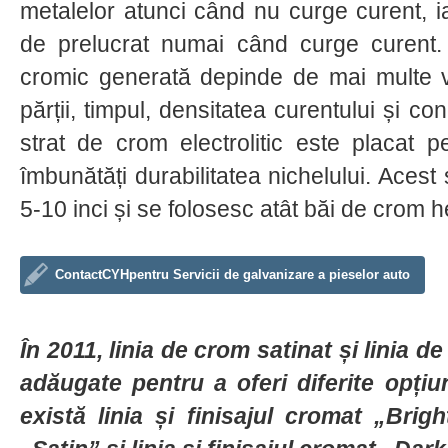
metalelor atunci când nu curge curent, 
de prelucrat numai când curge curent.
cromic generată depinde de mai multe va
părții, timpul, densitatea curentului și co
strat de crom electrolitic este placat p
îmbunătăți durabilitatea nichelului. Aces
5-10 inci și se folosesc atât băi de crom he
ContactCYHpentru Servicii de galvanizare a pieselor auto
În 2011, linia de crom satinat și linia d
adăugate pentru a oferi diferite opți
există linia și finisajul cromat
„Brigh