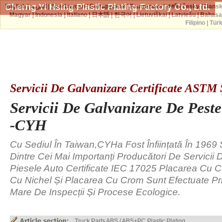
Cherng Yi Hsing Plastic Plating Factory Co., Ltd.
English
|
العربية
|
Azərbaycan
|
Беларуская
|
Български
|
বাঙ্গালী
|
česky
|
Dans
Magyar
|
Indonesia
|
Italiano
|
日本語
|
한국어
|
Lietuviškai
|
Latviešu
|
Bahasa
Filipino
|
Tür
Servicii De Galvanizare Certificate ASTM 
Servicii De Galvanizare De Pest
-CYH
Cu Sediul În Taiwan,CYHa Fost Înființată În 1969 
Dintre Cei Mai Importanți Producători De Servicii 
Piesele Auto Certificate IEC 17025 Placarea Cu 
Cu Nichel Și Placarea Cu Crom Sunt Efectuate Pr
Mare De Inspecții Și Procese Ecologice.
Truck Parts ABS / ABS+PC Plastic Plating