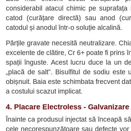
considerabil atacul chimic pe suprafaț
catod (curățare directă) sau anod (cur
catodul și anodul într-o soluție alcalină.
Părțile gravate necesită neutralizare. Chia
excelente de clătire, Cr 6+ poate fi prins î
spații înguste. Acest lucru duce la un 
„placă de salt”. Bisulfitul de sodiu este 
obișnuit. Baia este schimbata frecvent dato
a costului scazut implicat.
4. Placare Electroless - Galvanizar
Înainte ca produsul injectat să înceapă s
cele necorespunzătoare sau defecte vor f