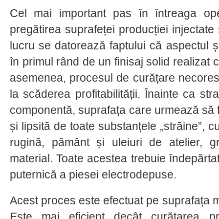
Cel mai important pas în întreaga ope
pregătirea suprafeței producției injectate
lucru se datorează faptului că aspectul ș
în primul rând de un finisaj solid realizat 
asemenea, procesul de curățare necoresp
la scăderea profitabilității. Înainte ca str
componentă, suprafața care urmează să fie
și lipsită de toate substanțele „străine”, cu
rugină, pământ și uleiuri de atelier, g
material. Toate acestea trebuie îndepărta
puternică a piesei electrodepuse.
Acest proces este efectuat pe suprafața m
Este mai eficient decât curățarea p