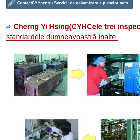
ContactCYHpentru Servicii de galvanizare a pieselor auto
Cherng Yi Hsing(CYHCele trei inspecț
standardele dumneavoastră înalte.