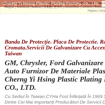
Cherng Yi Hsing Plastic Plating Factory Co., Ltd.
English
|
العربية
|
Azərbaycan
|
Беларуская
|
Български
|
বাঙ্গালী
|
česky
|
Dans
Magyar
|
Indonesia
|
Italiano
|
日本語
|
한국어
|
Lietuviškai
|
Latviešu
|
Bahasa
Filipino
|
Tür
Banda De Protecție. Placa De Protectie. R
Cromata.Servicii De Galvanizare Cu Accen
Taiwan
GM, Chrysler, Ford Galvanizare
Auto Furnizor De Materiale Plast
Cherng Yi Hsing Plastic Plating
CO., LTD.
Cu Sediul În Taiwan,CYHa Fost Înființată În 1969 
Dintre Cei Mai Importanți Producători De Servicii 