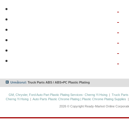
Următorul:
Truck Parts ABS / ABS+PC Plastic Plating
GM, Chrysler, Ford Auto Part Plastic Plating Services- Cherng Yi Hsing
|
Truck Parts
Cherng Yi Hsing
|
Auto Parts Plastic Chrome Plating | Plastic Chrome Plating Supplies
2026 © Copyright Ready-Market Online Corporat