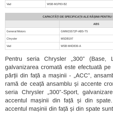
Vad
WSB-M1P83-B2
CAPACITĂȚI DE SPECIFICAȚII ALE RĂȘINII PENT
ABS
General Motors
GMW15572P-ABS-T5
Chrysler
MSDB197
Vad
WSB-M4D836-A
Pentru seria Chrysler „300” (Base, Li
galvanizarea cromată este efectuată pe
părții din față a mașinii - „ACC”, ansamb
ramă de ceață ansamblu și accente crom
seria Chrysler „300”-Sport, galvanizar
accentul mașinii din față și din spate.
accentul mașinii din față și din spate sun