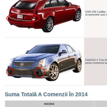
GMX 206 Cadillac 
ornamentele auto e
GMX322-V Trim Rin
pentru exteriorul a
Suma Totală A Comenzii În 2014
MASINA