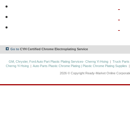
Go to
CYH Certified Chrome Electroplating Service
GM, Chrysler, Ford Auto Part Plastic Plating Services- Cherng Yi Hsing
|
Truck Parts
Cherng Yi Hsing
|
Auto Parts Plastic Chrome Plating | Plastic Chrome Plating Supplies
2026 © Copyright Ready-Market Online Corporat