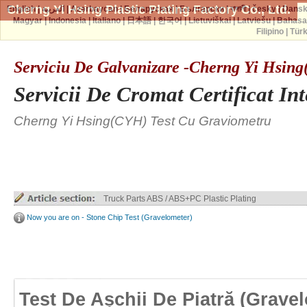
Cherng Yi Hsing Plastic Plating Factory Co., Ltd.
English
|
العربية
|
Azərbaycan
|
Беларуская
|
Български
|
বাঙ্গালী
|
česky
|
Dans
Magyar
|
Indonesia
|
Italiano
|
日本語
|
한국어
|
Lietuviškai
|
Latviešu
|
Bahasa
Filipino
|
Tür
Serviciu De Galvanizare -Cherng Yi Hsin
Servicii De Cromat Certificat In
Cherng Yi Hsing(CYH) Test Cu Graviometru
Truck Parts ABS / ABS+PC Plastic Plating
Now you are on - Stone Chip Test (Gravelometer)
Test De Așchii De Piatră (grave