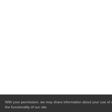
With your permission, we may share information about your use of o
the functionality of our site.