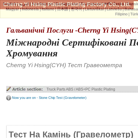
Cherng Yi Hsing Plastic Plating Factory Co., Ltd.
English
|
العربية
|
Azərbaycan
|
Беларуская
|
Български
|
বাঙ্গালী
|
česky
|
Dans
Magyar
|
Indonesia
|
Italiano
|
日本語
|
한국어
|
Lietuviškai
|
Latviešu
|
Bahasa
Filipino
|
Tür
Гальванічні Послуги -Cherng Yi Hsing(
Міжнародні Сертифіковані П
Хромування
Cherng Yi Hsing(CYH) Тест Гравеометра
Truck Parts ABS / ABS+PC Plastic Plating
Now you are on - Stone Chip Test (Gravelometer)
Тест На Камінь (гравелометр)