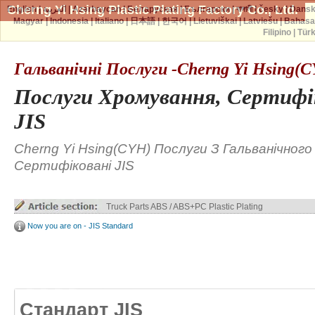
Cherng Yi Hsing Plastic Plating Factory Co., Ltd.
English
|
العربية
|
Azərbaycan
|
Беларуская
|
Български
|
বাঙ্গালী
|
česky
|
Dans
Magyar
|
Indonesia
|
Italiano
|
日本語
|
한국어
|
Lietuviškai
|
Latviešu
|
Bahasa
Filipino
|
Tür
Гальванічні Послуги -Cherng Yi Hsing(
Послуги Хромування, Сертифі
JIS
Cherng Yi Hsing(CYH) Послуги З Гальванічног
Сертифіковані JIS
Truck Parts ABS / ABS+PC Plastic Plating
Now you are on - JIS Standard
Стандарт JIS