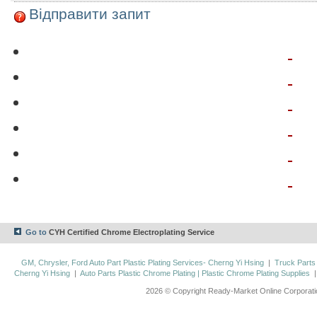
Відправити запит
Go to
CYH Certified Chrome Electroplating Service
GM, Chrysler, Ford Auto Part Plastic Plating Services- Cherng Yi Hsing
|
Truck Parts
Cherng Yi Hsing
|
Auto Parts Plastic Chrome Plating | Plastic Chrome Plating Supplies
2026 © Copyright Ready-Market Online Corporat