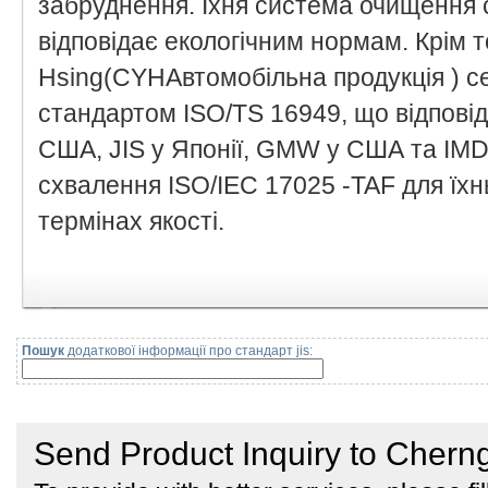
забруднення. Їхня система очищення 
відповідає екологічним нормам. Крім т
Hsing(CYHАвтомобільна продукція ) с
стандартом ISO/TS 16949, що відпові
США, JIS у Японії, GMW у США та IMDS
схвалення ISO/IEC 17025 -TAF для їхн
термінах якості.
Пошук
додаткової інформації про стандарт jis: