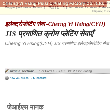
Cherng Yi Hsing Plastic Plating Factory Co., Ltd.
English
|
العربية
|
Azərbaycan
|
Беларуская
|
Български
|
বাঙ্গালী
|
česky
|
Dans
Magyar
|
Indonesia
|
Italiano
|
日本語
|
한국어
|
Lietuviškai
|
Latviešu
|
Bahasa
Filipino
|
Tür
इलेक्ट्रोप्लेटिंग सेवा -Cherng Yi Hsing(CYH)
JIS प्रमाणित क्रोम प्लेटिंग सेवाएँ
Cherng Yi Hsing(CYH) JIS प्रमाणित इलेक्ट्रोप्लेटिंग सेवा
Truck Parts ABS / ABS+PC Plastic Plating
Now you are on - JIS Standard
जेआईएस मानक