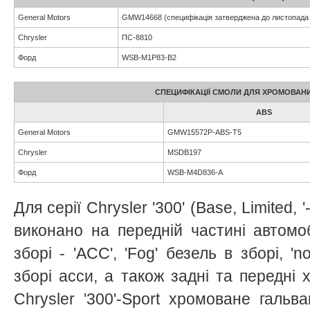
General Motors
GMW14668 (специфікація затверджена до листопада 
Chrysler
ПС-8810
Форд
WSB-M1P83-B2
СПЕЦИФІКАЦІЇ СМОЛИ ДЛЯ ХРОМОВАН
ABS
General Motors
GMW15572P-ABS-T5
Chrysler
MSDB197
Форд
WSB-M4D836-A
Для серії Chrysler '300' (Base, Limited, 
виконано на передній частині автомо
зборі - 'ACC', 'Fog' безель в зборі, '
зборі асси, а також задні та передні 
Chrysler '300'-Sport хромоване гальв