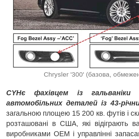
Chrysler '300' (базова, обмежена
CYHє фахівцем із гальваніки
автомобільних деталей із 43-річн
загальною площею 15 200 кв. футів і ск
розташовані в США, які відіграють в
виробниками OEM і управлінні запаса