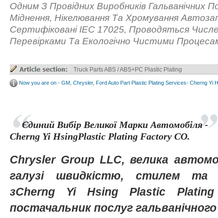
Одним З Провідних Виробників Гальванічних П
Міднення, Нікелювання Та Хромування Автоза
Сертифіковані IEC 17025, Проводяться Числ
Перевірками Та Екологічно Чистими Процеса
Truck Parts ABS / ABS+PC Plastic Plating
Now you are on - GM, Chrysler, Ford Auto Part Plastic Plating Services- Cherng Yi 
Єдиний Вибір Великої Марки Автомобіля -
Cherng Yi HsingPlastic Plating Factory CO.
Chrysler Group LLC, велика автомо
галузі швидкістю, стилем та і
зCherng Yi Hsing Plastic Plating
постачальник послуг гальванічног