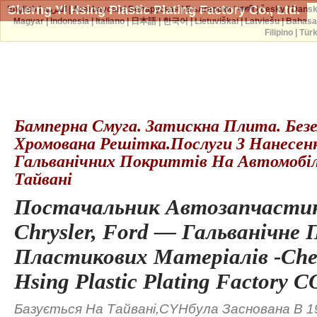
Cherng Yi Hsing Plastic Plating Factory Co., Ltd.
English
|
العربية
|
Azərbaycan
|
Беларуская
|
Български
|
বাঙ্গালী
|
česky
|
Dans
Magyar
|
Indonesia
|
Italiano
|
日本語
|
한국어
|
Lietuviškai
|
Latviešu
|
Bahasa
Filipino
|
Tür
Бамперна Смуга. Затискна Плита. Безе
Хромована Решітка.Послуги З Нанесен
Гальванічних Покриттів На Автомобі
Тайвані
Постачальник Автозапчасти
Chrysler, Ford — Гальванічне
Пластикових Матеріалів -Che
Hsing Plastic Plating Factory C
Базується На Тайвані,CYHбула Заснована В 19