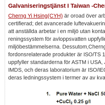
Galvaniseringstjänst I Taiwan -Ch
Cherng Yi Hsing(CYH)
är oroad över ar
certifierad; det avancerade luftevakueri
att anställda arbetar i en miljö utan kon
reningssystem för avloppsvatten uppfyll
miljöbestämmelserna. Dessutom,Chern
fordonsrelaterade produkter är ISO/TS 16
uppfyller standarderna för ASTM i USA,
IMDS, och deras laboratorium är ISO/IE
deras ledningssystem i termer av av kval