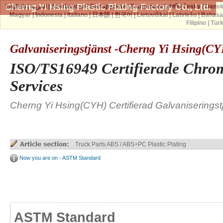
Cherng Yi Hsing Plastic Plating Factory Co., Ltd.
English
|
العربية
|
Azərbaycan
|
Беларуская
|
Български
|
বাঙ্গালী
|
česky
|
Dans
Magyar
|
Indonesia
|
Italiano
|
日本語
|
한국어
|
Lietuviškai
|
Latviešu
|
Bahasa
Filipino
|
Tür
Galvaniseringstjänst -Cherng Yi Hsing(C
ISO/TS16949 Certifierade Chrom
Services
Cherng Yi Hsing(CYH) Certifierad Galvaniseringst
Truck Parts ABS / ABS+PC Plastic Plating
Now you are on - ASTM Standard
ASTM Standard