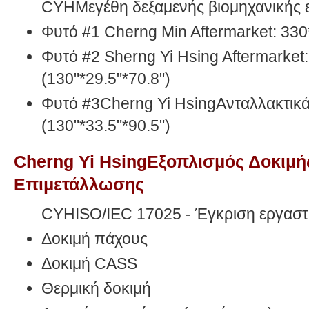
CYHΜεγέθη δεξαμενής βιομηχανικής 
Φυτό #1 Cherng Min Aftermarket: 330
Φυτό #2 Sherng Yi Hsing Aftermarke
(130"*29.5"*70.8")
Φυτό #3Cherng Yi HsingΑνταλλακτι
(130"*33.5"*90.5")
Cherng Yi HsingΕξοπλισμός Δοκιμή
Επιμετάλλωσης
CYHISO/IEC 17025 - Έγκριση εργαστ
Δοκιμή πάχους
Δοκιμή CASS
Θερμική δοκιμή