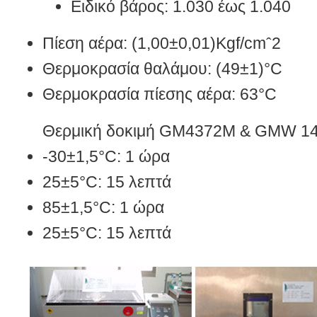
Ειδικό βάρος: 1.030 έως 1.040
Πίεση αέρα: (1,00±0,01)Kgf/cmˆ2
Θερμοκρασία θαλάμου: (49±1)°C
Θερμοκρασία πίεσης αέρα: 63°C
Θερμική δοκιμή GM4372M & GMW 1
-30±1,5°C: 1 ώρα
25±5°C: 15 λεπτά
85±1,5°C: 1 ώρα
25±5°C: 15 λεπτά