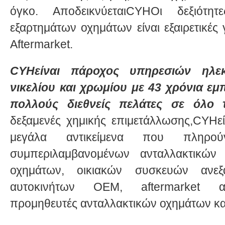
όγκο. ΑποδεικνύεταιCYHΟι δεξιότη
εξαρτημάτων οχημάτων είναι εξαιρετικές 
Aftermarket.
CYHείναι πάροχος υπηρεσιών ηλεκ
νικελίου και χρωμίου με 43 χρόνια εμπ
πολλούς διεθνείς πελάτες σε όλο 
δεξαμενές χημικής επιμετάλλωσης,CYHεί
μεγάλα αντικείμενα που πληρο
συμπεριλαμβανομένων ανταλλακτικών 
οχημάτων, οικιακών συσκευών ανεξ
αυτοκινήτων OEM, aftermarket αν
προμηθευτές ανταλλακτικών οχημάτων κα