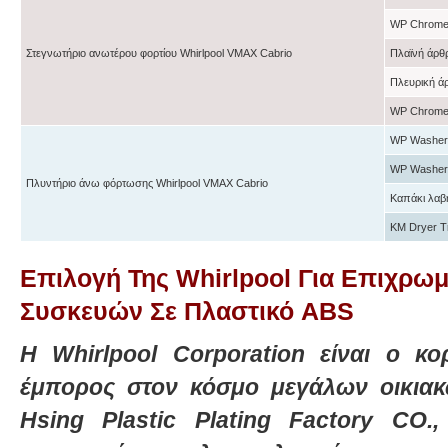
WP Chrome
Στεγνωτήριο ανωτέρου φορτίου Whirlpool VMAX Cabrio
Πλαϊνή άρ
Πλευρική 
WP Chrome
WP Washer
WP Washer
Πλυντήριο άνω φόρτωσης Whirlpool VMAX Cabrio
Καπάκι λαβ
KM Dryer T
Επιλογή Της Whirlpool Για Επιχρω
Συσκευών Σε Πλαστικό ABS
Η Whirlpool Corporation είναι ο κο
έμπορος στον κόσμο μεγάλων οικια
Hsing Plastic Plating Factory CO.