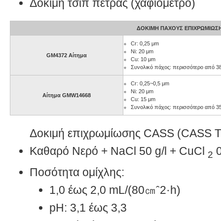
Δοκιμή τσιπ πέτρας (χαφιόμετρο)
ΔΟΚΙΜΉ ΠΆΧΟΥΣ ΕΠΙΧΡΩΜΊΩΣ
Cr: 0,25 μm
Ni: 20 μm
GM4372 Αίτημα
Cu: 10 μm
Συνολικό πάχος: περισσότερο από 
Cr: 0,25~0,5 μm
Ni: 20 μm
Αίτημα GMW14668
Cu: 15 μm
Συνολικό πάχος: περισσότερο από 
Δοκιμή επιχρωμίωσης CASS (CASS 
Καθαρό Νερό + NaCl 50 g/l + CuCl
0
2
Ποσότητα ομίχλης:
1,0 έως 2,0 mL/(80㎝ˆ2·h)
pH: 3,1 έως 3,3