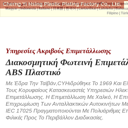
Cherng Yi Hsing Plastic Plating Factory Co., Ltd.
English
|
العربية
|
Azərbaycan
|
Беларуская
|
Български
|
বাঙ্গালী
|
česky
|
Dans
Magyar
|
Indonesia
|
Italiano
|
日本語
|
한국어
|
Lietuviškai
|
Latviešu
|
Bahasa
Filipino
|
Tür
Υπηρεσίες Ακριβούς Επιμετάλλωσης
Διακοσμητική Φωτεινή Επιμετά
ABS Πλαστικό
Με Έδρα Την Ταϊβάν,CYHιδρύθηκε Το 1969 Και Ε
Τους Κορυφαίους Κατασκευαστές Υπηρεσιών Ηλεκτ
Επιμετάλλωσης. Η Επιμετάλλωση Με Χαλκό, Η Επι
Επιχρωμίωση Των Ανταλλακτικών Αυτοκινήτων Με
IEC 17025 Πραγματοποιούνται Με Πολυάριθμες Επ
Φιλικές Προς Το Περιβάλλον Διαδικασίες.