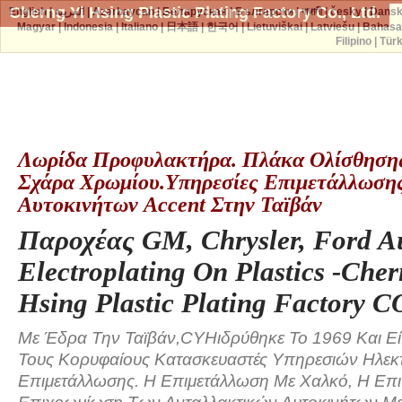
Cherng Yi Hsing Plastic Plating Factory Co., Ltd.
English
|
العربية
|
Azərbaycan
|
Беларуская
|
Български
|
বাঙ্গালী
|
česky
|
Dans
Magyar
|
Indonesia
|
Italiano
|
日本語
|
한국어
|
Lietuviškai
|
Latviešu
|
Bahasa
Filipino
|
Tür
Λωρίδα Προφυλακτήρα. Πλάκα Ολίσθησης.
Σχάρα Χρωμίου.Υπηρεσίες Επιμετάλλωση
Αυτοκινήτων Accent Στην Ταϊβάν
Παροχέας GM, Chrysler, Ford Au
Electroplating On Plastics -Cher
Hsing Plastic Plating Factory C
Με Έδρα Την Ταϊβάν,CYHιδρύθηκε Το 1969 Και Ε
Τους Κορυφαίους Κατασκευαστές Υπηρεσιών Ηλεκτ
Επιμετάλλωσης. Η Επιμετάλλωση Με Χαλκό, Η Επι