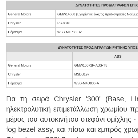
ΔΥΝΑΤΌΤΗΤΕΣ ΠΡΟΔΙΑΓΡΑΦΏΝ ΕΠΙ
General Motors
GMW14668 (Εγκρίθηκε έως τις προδιαγραφές Νοέμβρ
Chrysler
PS-8810
Πέρασμα
WSB-M1P83-B2
ΔΥΝΑΤΌΤΗΤΕΣ ΠΡΟΔΙΑΓΡΑΦΏΝ ΡΗΤΊΝΗΣ ΥΠΟ
ABS
General Motors
GMW15572P-ABS-T5
Chrysler
MSDB197
Πέρασμα
WSB-M4D836-A
Για τη σειρά Chrysler '300' (Base, Lim
ηλεκτρολυτική επιμετάλλωση χρωμίου πρ
μέρος του αυτοκινήτου στεφάνι ομίχλης - 'A
fog bezel assy, ​​και πίσω και εμπρός χρω