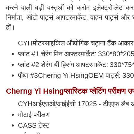
करने वाली बड़ी वस्तुओं को क्रोम इलेक्ट्रोप्लेट क
निर्माता, ऑटो पार्ट्स आफ्टरमार्केट, वाहन पार्ट्स औ
हों।
CYHमोटरसाइकिल औद्योगिक चढ़ाना टैंक आकार
प्लांट #1 चेरंग मिन आफ्टरमार्केट: 330*80*2
प्लांट #2 शेरंग यी ह्सिंग आफ्टरमार्केट: 330
पौधा #3Cherng Yi HsingOEM पार्ट्स: 33
Cherng Yi Hsingप्लास्टिक प्लेटिंग परीक्षण
CYHआईएसओ/आईईसी 17025 - टीएएफ लैब अ
मोटाई परीक्षण
CASS टेस्ट