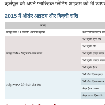
व्हर्लपूल को अपने प्लास्टिक प्लेटिंग आइटम को भी व्य
2015 में ऑर्डर आइटम और बिक्री राशि
उत्पाद
व्हर्लपूल लाल 7.4 घन फीट क्षमता गैस ड्रायर
बीआरटी ट्रिम स्ट्रिप-डब्ल्
WP क्रोम ट्रिम टॉप
WP क्रोम नीचे
व्हर्लपूल VMAX कैब्रियो टॉप-लोड ड्रायर
WP क्रोम एलएच साइड ह
WP क्रोम आरएच साइड 
WP क्रोम हैंडल
WP वॉशर ट्रिम एलएच
WP वॉशर ट्रिम आरएच
व्हर्लपूल VMAX कैब्रियो टॉप-लोड वॉशर
केएम हैंडल ढक्कन
केएम ड्रायर ट्रिम टॉप