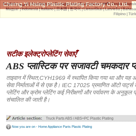
Cherng Yi Hsing Plastic Plating Factory Co., Ltd.
English
|
العربية
|
Azərbaycan
|
Беларуская
|
Български
|
বাঙ্গালী
|
česky
|
Dans
Magyar
|
Indonesia
|
Italiano
|
日本語
|
한국어
|
Lietuviškai
|
Latviešu
|
Bahasa
Filipino
|
Tür
सटीक इलेक्ट्रोप्लेटिंग सेवाएँ
ABS प्लास्टिक पर सजावटी चमकदार प्ल
ताइवान में स्थित,CYH1969 में स्थापित किया गया था और यह अग्र
सेवा निर्माताओं में से एक है। IEC 17025 प्रमाणित ऑटो पार्ट्स 
प्लेटिंग और क्रोम प्लेटिंग कई निरीक्षणों और पर्यावरण के अनुकूल प्र
संचालित की जाती है।
Truck Parts ABS / ABS+PC Plastic Plating
Now you are on - Home Appliance Parts Plastic Plating