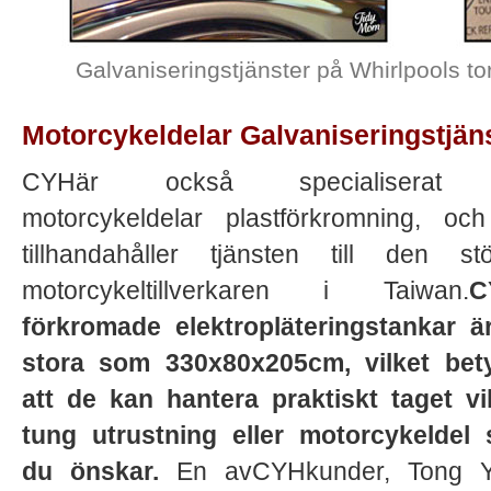
Galvaniseringstjänster på Whirlpools t
Motorcykeldelar Galvaniseringstjän
CYHär också specialiserat
motorcykeldelar plastförkromning, oc
tillhandahåller tjänsten till den stö
motorcykeltillverkaren i Taiwan.
C
förkromade elektropläteringstankar ä
stora som 330x80x205cm, vilket bet
att de kan hantera praktiskt taget vi
tung utrustning eller motorcykeldel
du önskar.
En avCYHkunder, Tong 