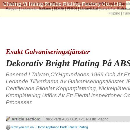
Cherng Yi Hsing Plastic Plating Factory Co., Ltd.
English
|
العربية
|
Azərbaycan
|
Беларуская
|
Български
|
বাঙ্গালী
|
česky
|
Dans
Magyar
|
Indonesia
|
Italiano
|
日本語
|
한국어
|
Lietuviškai
|
Latviešu
|
Bahasa
Filipino
|
Tür
Exakt Galvaniseringstjänster
Dekorativ Bright Plating På ABS
Baserad I Taiwan,CYHgrundades 1969 Och Är E
Ledande Tillverkarna Av Galvaniseringstjänster. 
Certifierade Bildelar Kopparplätering, Nickelpläte
Kromplätering Utförs Av Ett Flertal Inspektioner O
Processer.
Truck Parts ABS / ABS+PC Plastic Plating
Now you are on - Home Appliance Parts Plastic Plating