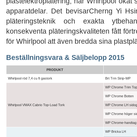
plastelektroplätering, har Whirlpool ökat 
apparatdelar. Det bevisarCherng Yi Hsing
pläteringsteknik och exakta ytbeh
konsekventa pläteringskvaliteten fått förtr
för Whirlpool att även bredda sina plastplä
Beställningsvara & Säljbelopp 2015
PRODUKT
Whirlpool röd 7,4 cu ft gastork
Brt Trm Strip-WP
WP Chrome Trim To
WP Chrome Botten
Whirlpool VMAX Cabrio Top-Load Tork
WP Chrome LH sidog
WP Chrome höger si
WP Chrome-handtag
WP Bricka LH