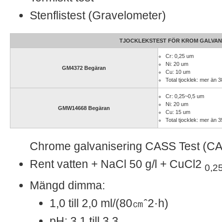
Stenflistest (Gravelometer)
TJOCKLEKSTEST FÖR KROM GALVAN
Cr: 0,25 um
Ni: 20 um
GM4372 Begäran
Cu: 10 um
Total tjocklek: mer än 
Cr: 0,25~0,5 um
Ni: 20 um
GMW14668 Begäran
Cu: 15 um
Total tjocklek: mer än 
Chrome galvanisering CASS Test (C
Rent vatten + NaCl 50 g/l + CuCl2
0,2
Mängd dimma:
1,0 till 2,0 ml/(80㎝ˆ2·h)
pH: 3,1 till 3,3