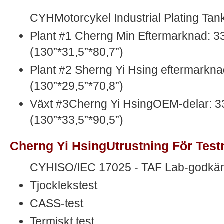
CYHMotorcykel Industrial Plating Tank
Plant #1 Cherng Min Eftermarknad: 
(130”*31,5”*80,7”)
Plant #2 Sherng Yi Hsing eftermarkn
(130”*29,5”*70,8”)
Växt #3Cherng Yi HsingOEM-delar: 
(130”*33,5”*90,5”)
Cherng Yi HsingUtrustning För Testn
CYHISO/IEC 17025 - TAF Lab-godkä
Tjocklekstest
CASS-test
Termiskt test