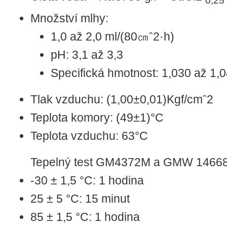
Množství mlhy:
1,0 až 2,0 ml/(80㎝ˆ2·h)
pH: 3,1 až 3,3
Specifická hmotnost: 1,030 až 1,
Tlak vzduchu: (1,00±0,01)Kgf/cmˆ2
Teplota komory: (49±1)°C
Teplota vzduchu: 63°C
Tepelný test GM4372M a GMW 1466
-30 ± 1,5 °C: 1 hodina
25 ± 5 °C: 15 minut
85 ± 1,5 °C: 1 hodina