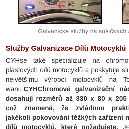
Galvanické služby na sušičkách 
Služby Galvanizace Dílů Motocyklů
CYHse také specializuje na chromo
plastových dílů motocyklů a poskytuje sl
největšímu výrobci motocyklů na Tc
wanu.
CYHChromové galvanizační ná
dosahují rozměrů až 330 x 80 x 205
což znamená, že zvládnou prakt
jakékoli pokovování těžkých zařízení 
dílů motocyklů, které požadujete.
Je