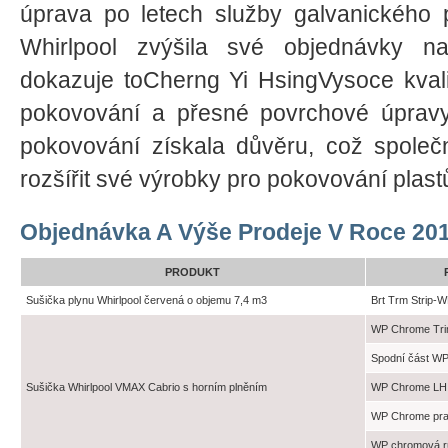
úprava po letech služby galvanického 
Whirlpool zvýšila své objednávky na
dokazuje toCherng Yi HsingVysoce kvali
pokovování a přesné povrchové úpravy.
pokovování získala důvěru, což společn
rozšířit své výrobky pro pokovování plast
Objednávka A Výše Prodeje V Roce 20
PRODUKT
Sušička plynu Whirlpool červená o objemu 7,4 m3
Brt Trm Strip-
WP Chrome Tri
Spodní část W
Sušička Whirlpool VMAX Cabrio s horním plněním
WP Chrome LH 
WP Chrome pra
WP chromová r