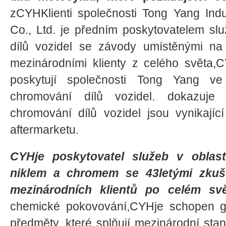
zCYHKlienti společnosti Tong Yang Indu
Co., Ltd. je předním poskytovatelem sl
dílů vozidel se závody umístěnými n
mezinárodními klienty z celého světa,
poskytují společnosti Tong Yang v
chromování dílů vozidel. dokazuje 
chromování dílů vozidel jsou vynikajíc
aftermarketu.
CYHje poskytovatel služeb v oblast
niklem a chromem se 43letými zkuš
mezinárodních klientů po celém svě
chemické pokovování,CYHje schopen g
předměty, které splňují mezinárodní sta