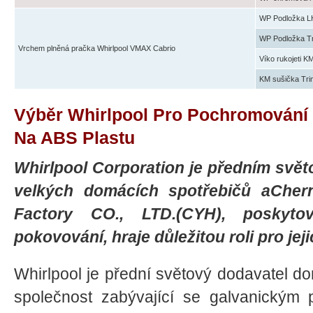
WP Podložka L
WP Podložka T
Vrchem plněná pračka Whirlpool VMAX Cabrio
Víko rukojeti K
KM sušička Tri
Výběr Whirlpool Pro Pochromování
Na ABS Plastu
Whirlpool Corporation je předním sv
velkých domácích spotřebičů aChern
Factory CO., LTD.(CYH), poskytov
pokovování, hraje důležitou roli pro je
Whirlpool je přední světový dodavatel d
společnost zabývající se galvanický