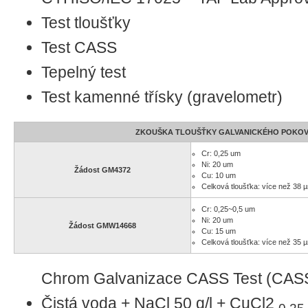
Test tloušťky
Test CASS
Tepelný test
Test kamenné třísky (gravelometr)
ZKOUŠKA TLOUŠŤKY GALVANICKÉHO POKO
Cr: 0,25 um
Ni: 20 um
Žádost GM4372
Cu: 10 um
Celková tloušťka: více než 38 
Cr: 0,25~0,5 um
Ni: 20 um
Žádost GMW14668
Cu: 15 um
Celková tloušťka: více než 35 
Chrom Galvanizace CASS Test (CAS
Čistá voda + NaCl 50 g/l + CuCl2
0,25