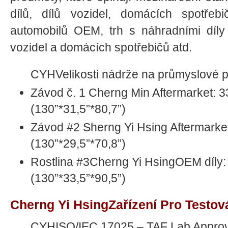
dílů, dílů vozidel, domácích spotře
automobilů OEM, trh s náhradními díly 
vozidel a domácích spotřebičů atd.
CYHVelikosti nádrže na průmyslové 
Závod č. 1 Cherng Min Aftermarket:
(130”*31,5”*80,7”)
Závod #2 Sherng Yi Hsing Aftermark
(130”*29,5”*70,8”)
Rostlina #3Cherng Yi HsingOEM díly
(130”*33,5”*90,5”)
Cherng Yi HsingZařízení Pro Testov
CYHISO/IEC 17025 – TAF Lab Approv