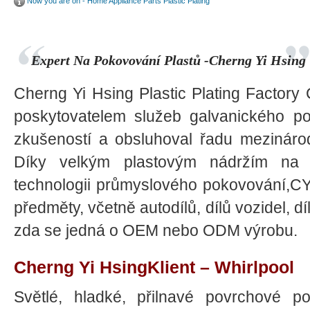
Now you are on - Home Appliance Parts Plastic Plating
Expert Na Pokovování Plastů -Cherng Yi Hsing
Cherng Yi Hsing Plastic Plating Factory
poskytovatelem služeb galvanického po
zkušeností a obsluhoval řadu mezinárod
Díky velkým plastovým nádržím na c
technologii průmyslového pokovování,C
předměty, včetně autodílů, dílů vozidel, d
zda se jedná o OEM nebo ODM výrobu.
Cherng Yi HsingKlient – ​​Whirlpool
Světlé, hladké, přilnavé povrchové 