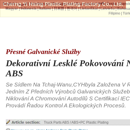
Cherng Yi Hsing Plastic Plating Factory Co., Ltd.
English
|
العربية
|
Azərbaycan
|
Беларуская
|
Български
|
বাঙ্গালী
|
česky
|
Dans
Magyar
|
Indonesia
|
Italiano
|
日本語
|
한국어
|
Lietuviškai
|
Latviešu
|
Bahasa
Filipino
|
Tür
Přesné Galvanické Služby
Dekorativní Lesklé Pokovování 
ABS
Se Sídlem Na Tchaj-Wanu,CYHbyla Založena V 
Jedním Z Předních Výrobců Galvanických Služeb
Niklování A Chromování Autodílů S Certifikací IE
Provádí Řadou Kontrol A Ekologických Procesů.
Truck Parts ABS / ABS+PC Plastic Plating