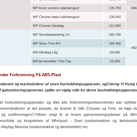
WP Krom venstre sidehængsel
135.784
666
WP Chrome højre sidehængsel
136.840
WP Chrome håndtag
121.680
WP Skivebeklædning LH
185.706
WP Skive Trim RH
189.468
482
KM Håndtag Låg
84.096
KM tørretumbler Trim Top
23.400
rater Forkromning På ABS-Plast
roducent og markedsfører af store husholdningsapparater, ogCherng Yi Hsing 
 galvaniseringstjenester, spiller en vigtig rolle for deres husholdningsapparater
af husholdningsapparater, og ikke alle forkromningsvirksomheder kan opfylde
emonstrationer af det arbejde, de leverer til GM, Chrysler og Ford, de høje s
r og certificeringer,CYHblev valgt til at levere galvaniseringsydelser på Whi
onsolliste og knapdelere af Whirlpool - Duet (vaskemaskine og tørretumbl
ra Maytag-Maxima (vaskemaskine og tørretumbler) mv.