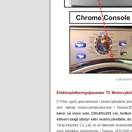
Galvaniser
Elektropletteringstjenester Til Motorcyke
CYHer også specialiseret i motorcykeldele plas
den største motorcykelproducent i Taiwan.
C
kører så store som 330x80x205 cm, hvilket b
ethvert tungt udstyr eller motorcykeldele, 
Yang Industry Co.,Ltd. er en førende leverandør a
med fabrikker beliggende i Taiwan (420.000 m