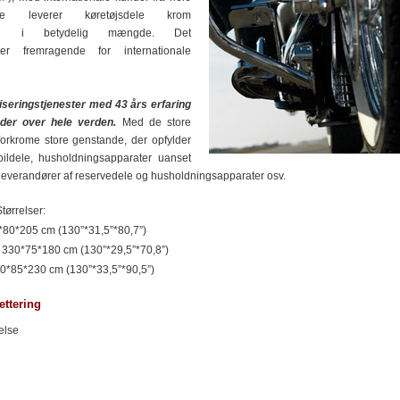
anke leverer køretøjsdele krom
Yang i betydelig mængde. Det
er fremragende for internationale
seringstjenester med 43 års erfaring
nder over hele verden.
Med de store
 forkrome store genstande, der opfylder
 bildele, husholdningsapparater uanset
 leverandører af reservedele og husholdningsapparater osv.
tørrelser:
*80*205 cm (130”*31,5”*80,7”)
: 330*75*180 cm (130”*29,5”*70,8”)
0*85*230 cm (130”*33,5”*90,5”)
ettering
else