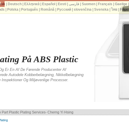
d.
nsk
|
Deutsch
|
Ελληνικά
|
Español
|
Eesti
|
فارسی
|
Suomen
|
Français
|
Gaeilge
nds
|
Polska
|
Português
|
Română
|
Русский
|
slovenčina
|
Svenska
|
ไทย
|
Filipi
lating På ABS Plastic
Og Er En Af ​​de Førende Producenter Af
cerede Autodele Kobberbelægning, Nikkelbelægning
Inspektioner Og Miljøvenlige Processer.
PC Plastic Plating
lating