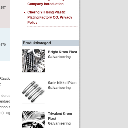
Company Introduction
.187
Cherng Yi Hsing Plastic
Plating Factory CO. Privacy
Policy
Produktkategori
.670
Bright Krom Plast
Galvanisering
Plastic
Satin Nikkel Plast
.
Galvanisering
 deres
tandard
rlpools
er) og
Trivalent Krom
Plast
Galvanisering