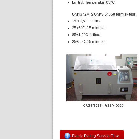
Lufttryk Temperatur: 63°C
GM4372M & GMW 14668 termisk test
-30±1,5°C: 1 time
25±5°C: 15 minutter
85±1,5°C: 1 time
25±5°C: 15 minutter
Plastic Plating Service Flow