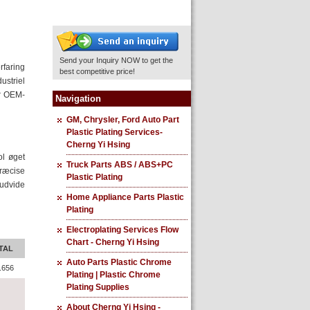
Send your Inquiry NOW to get the
rfaring
best competitive price!
ustriel
er OEM-
Navigation
GM, Chrysler, Ford Auto Part
Plastic Plating Services-
Cherng Yi Hsing
ol øget
Truck Parts ABS / ABS+PC
præcise
Plastic Plating
 udvide
Home Appliance Parts Plastic
Plating
Electroplating Services Flow
Chart - Cherng Yi Hsing
TAL
Auto Parts Plastic Chrome
.656
Plating | Plastic Chrome
Plating Supplies
About Cherng Yi Hsing -