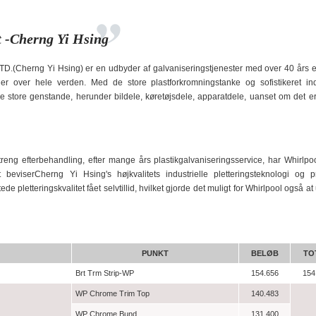
t -Cherng Yi Hsing
LTD.(Cherng Yi Hsing) er en udbyder af galvaniseringstjenester med over 40 års e
der over hele verden. Med de store plastforkromningstanke og sofistikeret ind
ere store genstande, herunder bildele, køretøjsdele, apparatdele, uanset om det 
reng efterbehandling, efter mange års plastikgalvaniseringsservice, har Whirlpo
beviserCherng Yi Hsing's højkvalitets industrielle pletteringsteknologi og 
pletteringskvalitet fået selvtillid, hvilket gjorde det muligt for Whirlpool også at
PUNKT
BELØB
TO
Brt Trm Strip-WP
154.656
154
WP Chrome Trim Top
140.483
WP Chrome Bund
131.400