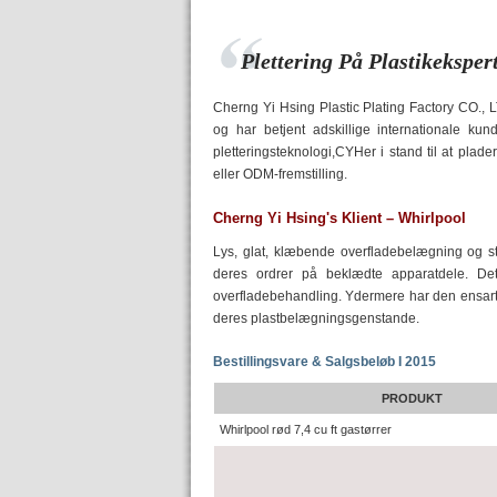
Plettering På Plastikeksper
Cherng Yi Hsing Plastic Plating Factory CO., 
og har betjent adskillige internationale kun
pletteringsteknologi,CYHer i stand til at plad
eller ODM-fremstilling.
Cherng Yi Hsing's Klient – ​​Whirlpool
Lys, glat, klæbende overfladebelægning og st
deres ordrer på beklædte apparatdele. Det 
overfladebehandling. Ydermere har den ensartede 
deres plastbelægningsgenstande.
Bestillingsvare & Salgsbeløb I 2015
PRODUKT
Whirlpool rød 7,4 cu ft gastørrer