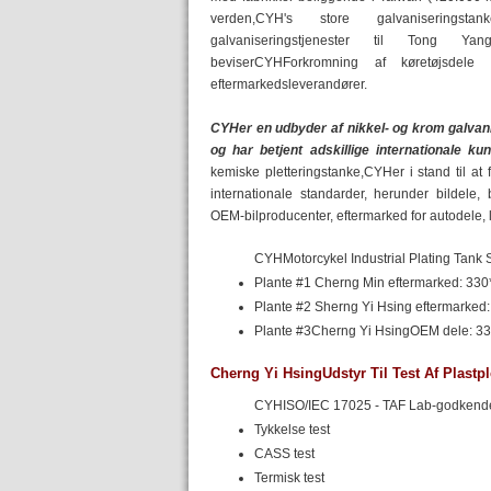
verden,CYH's store galvaniseringst
galvaniseringstjenester til Tong 
beviserCYHForkromning af køretøjsdele 
eftermarkedsleverandører.
CYHer en udbyder af nikkel- og krom galvani
og har betjent adskillige internationale ku
kemiske pletteringstanke,CYHer i stand til at
internationale standarder, herunder bildele,
OEM-bilproducenter, eftermarked for autodele,
CYHMotorcykel Industrial Plating Tank S
Plante #1 Cherng Min eftermarked: 330
Plante #2 Sherng Yi Hsing eftermarked
Plante #3Cherng Yi HsingOEM dele: 33
Cherng Yi HsingUdstyr Til Test Af Plastpl
CYHISO/IEC 17025 - TAF Lab-godkend
Tykkelse test
CASS test
Termisk test