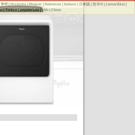
|
हिन्दी
|
Hrvatska
|
Magyar
|
Indonesia
|
Italiano
|
日本語
|
한국어
|
Lietuviškai
|
no
|
Türkçe
|
українська
|
Việt
|
Close