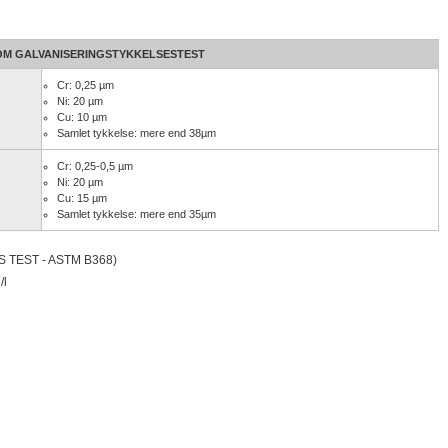
M GALVANISERINGSTYKKELSESTEST
Cr: 0,25 µm
Ni: 20 µm
Cu: 10 µm
Samlet tykkelse: mere end 38µm
Cr: 0,25-0,5 µm
Ni: 20 µm
Cu: 15 µm
Samlet tykkelse: mere end 35µm
S TEST - ASTM B368)
/l