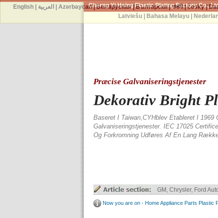
Cherng Yi Hsing Plastic Plating Factory Co., Lt
English
|
العربية
|
Azərbaycan
|
Беларуская
|
Български
|
বাঙ্গালী
|
česky
|
Da
Latviešu
|
Bahasa Melayu
|
Nederla
Præcise Galvaniseringstjenester
Dekorativ Bright P
Baseret I Taiwan,CYHblev Etableret I 1969 
Galvaniseringstjenester. IEC 17025 Certifi
Og Forkromning Udføres Af En Lang Række 
Truck Parts ABS / ABS+
Now you are on - Home Appliance Parts Plastic P