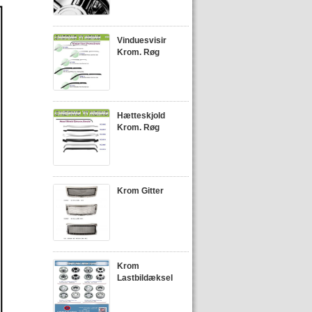
Vinduesvisir
Krom. Røg
Hætteskjold
Krom. Røg
Krom Gitter
Krom
Lastbildæksel