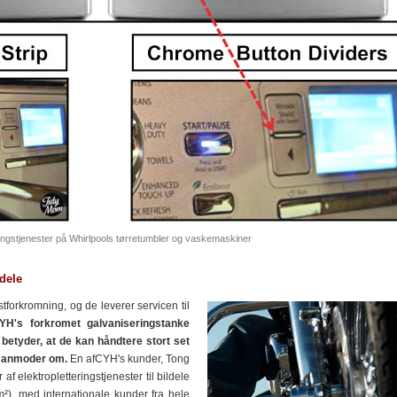
ingstjenester på Whirlpools tørretumbler og vaskemaskiner
ldele
tforkromning, og de leverer servicen til
YH's forkromet galvaniseringstanke
etyder, at de kan håndtere stort set
du anmoder om.
En afCYH's kunder, Tong
f elektropletteringstjenester til bildele
²), med internationale kunder fra hele