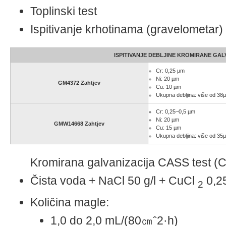
Toplinski test
Ispitivanje krhotinama (gravelometar)
ISPITIVANJE DEBLJINE KROMIRANE GAL
Cr: 0,25 µm
Ni: 20 µm
GM4372 Zahtjev
Cu: 10 µm
Ukupna debljina: više od 38
Cr: 0,25~0,5 µm
Ni: 20 µm
GMW14668 Zahtjev
Cu: 15 µm
Ukupna debljina: više od 35
Kromirana galvanizacija CASS test 
Čista voda + NaCl 50 g/l + CuCl
0,25
2
Količina magle:
1,0 do 2,0 mL/(80㎝ˆ2·h)