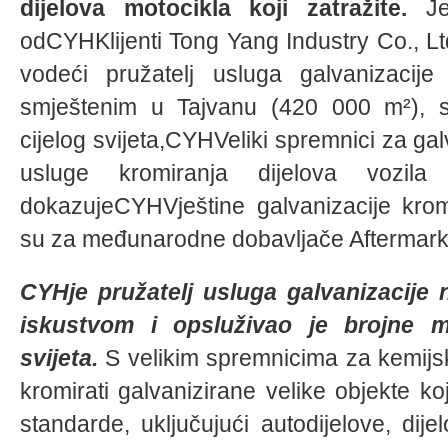
dijelova motocikla koji zatražite.
Je
odCYHKlijenti Tong Yang Industry Co., Lt
vodeći pružatelj usluga galvanizacije
smještenim u Tajvanu (420 000 m²), s
cijelog svijeta,CYHVeliki spremnici za ga
usluge kromiranja dijelova vozila
dokazujeCYHVještine galvanizacije kromi
su za međunarodne dobavljače Aftermark
CYHje pružatelj usluga galvanizacije 
iskustvom i opsluživao je brojne m
svijeta.
S velikim spremnicima za kemijs
kromirati galvanizirane velike objekte 
standarde, uključujući autodijelove, dij