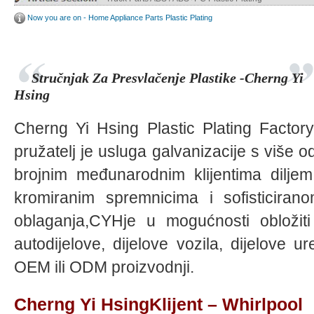
Now you are on - Home Appliance Parts Plastic Plating
Stručnjak Za Presvlačenje Plastike -Cherng Yi
Hsing
Cherng Yi Hsing Plastic Plating Factor
pružatelj je usluga galvanizacije s više o
brojnim međunarodnim klijentima diljem 
kromiranim spremnicima i sofisticirano
oblaganja,CYHje u mogućnosti obložiti 
autodijelove, dijelove vozila, dijelove u
OEM ili ODM proizvodnji.
Cherng Yi HsingKlijent – ​​Whirlpool