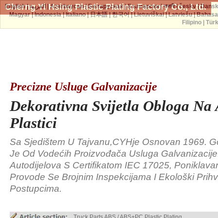
Cherng Yi Hsing Plastic Plating Factory Co., Ltd.
English
|
العربية
|
Azərbaycan
|
Беларуская
|
Български
|
বাঙ্গালী
|
česky
|
Dans
Magyar
|
Indonesia
|
Italiano
|
日本語
|
한국어
|
Lietuviškai
|
Latviešu
|
Bahasa
Filipino
|
Tür
Precizne Usluge Galvanizacije
Dekorativna Svijetla Obloga Na
Plastici
Sa Sjedištem U Tajvanu,CYHje Osnovan 1969. Go
Je Od Vodećih Proizvođača Usluga Galvanizacije
Autodijelova S ​​certifikatom IEC 17025, Poniklava
Provode Se Brojnim Inspekcijama I Ekološki Prihva
Postupcima.
Truck Parts ABS / ABS+PC Plastic Plating