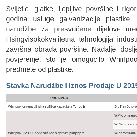
Svijetle, glatke, ljepljive površine i r
godina usluge galvanizacije plastike,
narudžbe za presvučene dijelove ure
Hsingvisokokvalitetna tehnologija indust
završna obrada površine. Nadalje, doslje
povjerenje, što je omogućilo Whirlpoo
predmete od plastike.
Stavka Narudžbe I Iznos Prodaje U 201
PROIZVOD
Whirlpool crvena plinska sušilica kapaciteta 7,4 cu ft
Brt Trm Strip-
WP Kromirani go
WP kromirano 
Whirlpool VMAX Cabrio sušilica s gornjim punjenjem
WP Kromirana 