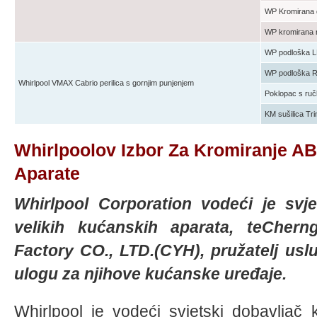
WP Kromirana 
WP kromirana 
WP podloška 
WP podloška 
Whirlpool VMAX Cabrio perilica s gornjim punjenjem
Poklopac s ru
KM sušilica Tr
Whirlpoolov Izbor Za Kromiranje A
Aparate
Whirlpool Corporation vodeći je svj
velikih kućanskih aparata, teChern
Factory CO., LTD.(CYH), pružatelj uslu
ulogu za njihove kućanske uređaje.
Whirlpool je vodeći svjetski dobavljač