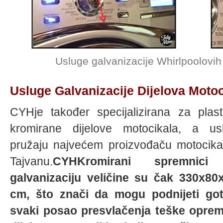
Usluge galvanizacije Whirlpoolovih s
Usluge Galvanizacije Dijelova Motoc
CYHje također specijalizirana za plast
kromirane dijelove motocikala, a us
pružaju najvećem proizvođaču motocika
Tajvanu.
CYHKromirani spremnici
galvanizaciju veličine su čak 330x80
cm, što znači da mogu podnijeti go
svaki posao presvlačenja teške opreme