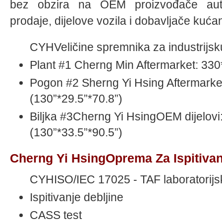
bez obzira na OEM proizvođače auto
prodaje, dijelove vozila i dobavljače kućan
CYHVeličine spremnika za industrijsku
Plant #1 Cherng Min Aftermarket: 33
Pogon #2 Sherng Yi Hsing Aftermark
(130”*29.5”*70.8”)
Biljka #3Cherng Yi HsingOEM dijelov
(130”*33.5”*90.5”)
Cherng Yi HsingOprema Za Ispitivan
CYHISO/IEC 17025 - TAF laboratorijs
Ispitivanje debljine
CASS test