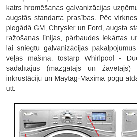
katrs hromēšanas galvanizācijas uzņēmum
augstās standarta prasības. Pēc virknes
piegādā GM, Chrysler un Ford, augsta s
ražošanas līnijas, pārbaudes iekārtas un 
lai sniegtu galvanizācijas pakalpojumu
veļas mašīnā, tostarp Whirlpool - D
sadalītājus (mazgātājs un žāvētājs
inkrustāciju un Maytag-Maxima pogu atda
utt.