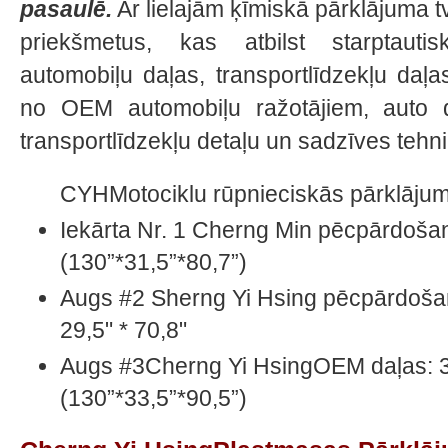
pasaulē.
Ar lielajām ķīmiskā pārklājuma 
priekšmetus, kas atbilst starptautis
automobiļu daļas, transportlīdzekļu daļas
no OEM automobiļu ražotājiem, auto d
transportlīdzekļu detaļu un sadzīves tehni
CYHMotociklu rūpnieciskās pārklājuma
Iekārta Nr. 1 Cherng Min pēcpārdoš
(130”*31,5”*80,7”)
Augs #2 Sherng Yi Hsing pēcpārdošan
29,5" * 70,8"
Augs #3Cherng Yi HsingOEM daļas:
(130”*33,5”*90,5”)