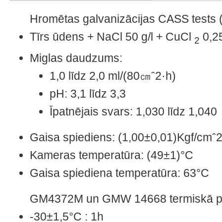
Hromētas galvanizācijas CASS test
Tīrs ūdens + NaCl 50 g/l + CuCl
0,25
2
Miglas daudzums:
1,0 līdz 2,0 ml/(80㎝ˆ2·h)
pH: 3,1 līdz 3,3
Īpatnējais svars: 1,030 līdz 1,040
Gaisa spiediens: (1,00±0,01)Kgf/cmˆ
Kameras temperatūra: (49±1)°C
Gaisa spiediena temperatūra: 63°C
GM4372M un GMW 14668 termiskā p
-30±1,5°C : 1h