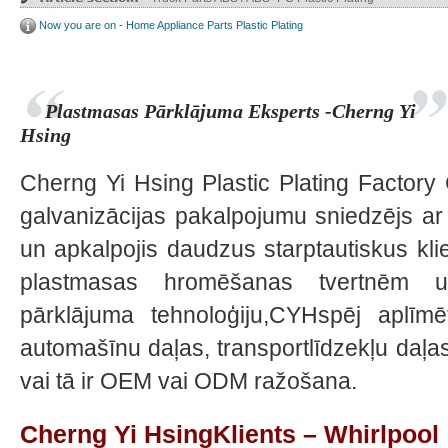
Now you are on - Home Appliance Parts Plastic Plating
Plastmasas Pārklājuma Eksperts -Cherng Yi
Hsing
Cherng Yi Hsing Plastic Plating Factory
galvanizācijas pakalpojumu sniedzējs ar
un apkalpojis daudzus starptautiskus klie
plastmasas hromēšanas tvertnēm un
pārklājuma tehnoloģiju,CYHspēj aplīmēt
automašīnu daļas, transportlīdzekļu daļas,
vai tā ir OEM vai ODM ražošana.
Cherng Yi HsingKlients – Whirlpool