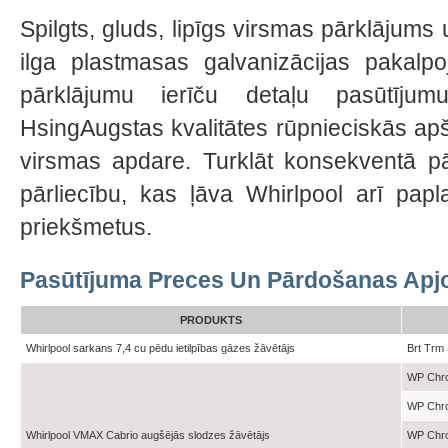
Spilgts, gluds, lipīgs virsmas pārklājums
ilga plastmasas galvanizācijas pakalpoj
pārklājumu ierīču detaļu pasūtīju
HsingAugstas kvalitātes rūpnieciskās ap
virsmas apdare. Turklāt konsekventā pār
pārliecību, kas ļāva Whirlpool arī pap
priekšmetus.
Pasūtījuma Preces Un Pārdošanas Apj
PRODUKTS
Whirlpool sarkans 7,4 cu pēdu ietilpības gāzes žāvētājs
Brt Trm
WP Chro
WP Chr
Whirlpool VMAX Cabrio augšējās slodzes žāvētājs
WP Chr