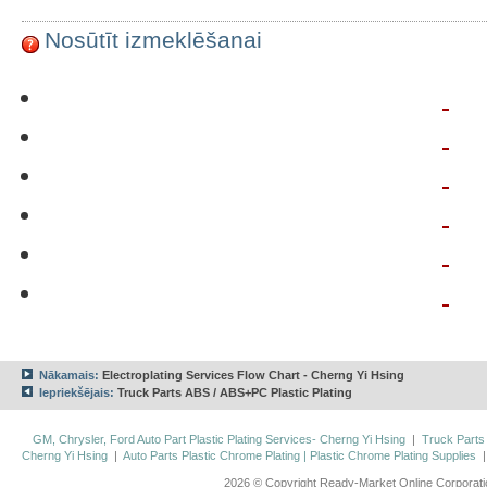
Nosūtīt izmeklēšanai
Nākamais:
Electroplating Services Flow Chart - Cherng Yi Hsing
Iepriekšējais:
Truck Parts ABS / ABS+PC Plastic Plating
GM, Chrysler, Ford Auto Part Plastic Plating Services- Cherng Yi Hsing
|
Truck Parts
Cherng Yi Hsing
|
Auto Parts Plastic Chrome Plating | Plastic Chrome Plating Supplies
2026 © Copyright Ready-Market Online Corporat