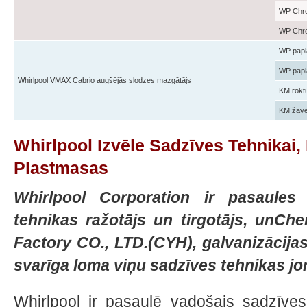
WP Chr
WP Chro
WP papl
WP papl
Whirlpool VMAX Cabrio augšējās slodzes mazgātājs
KM rokt
KM žāvē
Whirlpool Izvēle Sadzīves Tehnika
Plastmasas
Whirlpool Corporation ir pasaules 
tehnikas ražotājs un tirgotājs, unChe
Factory CO., LTD.(CYH), galvanizācija
svarīga loma viņu sadzīves tehnikas jo
Whirlpool ir pasaulē vadošais sadzīves