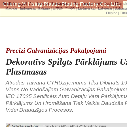
Cherng Yi Hsing Plastic Plating Factory Co., Ltd.
English
|
العربية
|
Azərbaycan
|
Беларуская
|
Български
|
বাঙ্গালী
|
česky
|
Dans
Magyar
|
Indonesia
|
Italiano
|
日本語
|
한국어
|
Lietuviškai
|
Latviešu
|
Bahasa
Filipino
|
Tür
Precīzi Galvanizācijas Pakalpojumi
Dekoratīvs Spilgts Pārklājums 
Plastmasas
Atrodas Taivānā,CYHUzņēmums Tika Dibināts 19
Viens No Vadošajiem Galvanizācijas Pakalpojum
IEC 17025 Sertificēts Auto Detaļu Vara Pārklājums
Pārklājums Un Hromēšana Tiek Veikta Daudzās
Videi Draudzīgos Procesos.
Truck Parts ABS / ABS+PC Plastic Plating