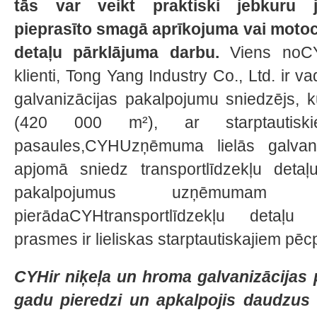
tās var veikt praktiski jebkuru 
pieprasīto smagā aprīkojuma vai motoc
detaļu pārklājuma darbu.
Viens noC
klienti, Tong Yang Industry Co., Ltd. ir v
galvanizācijas pakalpojumu sniedzējs, 
(420 000 m²), ar starptautisk
pasaules,CYHUzņēmuma lielās galvani
apjomā sniedz transportlīdzekļu detaļ
pakalpojumus uzņēmuma
pierādaCYHtransportlīdzekļu detaļu
prasmes ir lieliskas starptautiskajiem p
CYHir niķeļa un hroma galvanizācijas 
gadu pieredzi un apkalpojis daudzus s