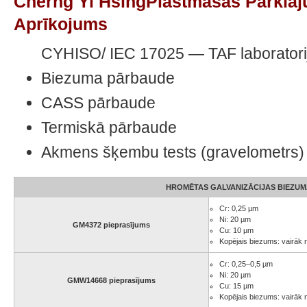
Cherng Yi HsingPlastmasas Pārklā
Aprīkojums
CYHISO/ IEC 17025 — TAF laboratorij
Biezuma pārbaude
CASS pārbaude
Termiskā pārbaude
Akmens šķembu tests (gravelometrs)
HROMĒTAS GALVANIZĀCIJAS BIEZUM
Cr: 0,25 µm
Ni: 20 µm
GM4372 pieprasījums
Cu: 10 µm
Kopējais biezums: vairāk
Cr: 0,25–0,5 µm
Ni: 20 µm
GMW14668 pieprasījums
Cu: 15 µm
Kopējais biezums: vairāk