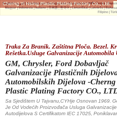
Cherng Yi Hsing Plastic Plating Factory Co., Ltd.
English
|
العربية
|
Azərbaycan
|
Беларуская
|
Български
|
বাঙ্গালী
|
česky
|
Dans
Magyar
|
Indonesia
|
Italiano
|
日本語
|
한국어
|
Lietuviškai
|
Latviešu
|
Bahasa
Filipino
|
Tür
Traka Za Branik. Zaštitna Ploča. Bezel. K
Rešetka.Usluge Galvanizacije Automobila
GM, Chrysler, Ford Dobavljač
Galvanizacije Plastičnih Dijelov
Automobilskih Dijelova -Cherng
Plastic Plating Factory CO., LT
Sa Sjedištem U Tajvanu,CYHje Osnovan 1969. Go
Je Od Vodećih Proizvođača Usluga Galvanizacije
Autodijelova S ​​certifikatom IEC 17025, Poniklava