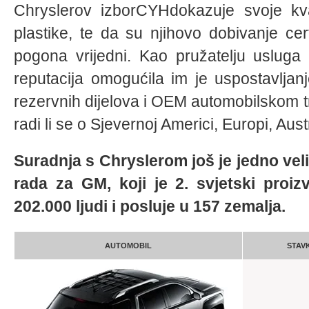
Chryslerov izborCYHdokazuje svoje kval
plastike, te da su njihovo dobivanje cert
pogona vrijedni. Kao pružatelju usluga 
reputacija omogućila im je uspostavljan
rezervnih dijelova i OEM automobilskom trž
radi li se o Sjevernoj Americi, Europi, Austra
Suradnja s Chryslerom još je jedno ve
rada za GM, koji je 2. svjetski proiz
202.000 ljudi i posluje u 157 zemalja.
AUTOMOBIL
STAV