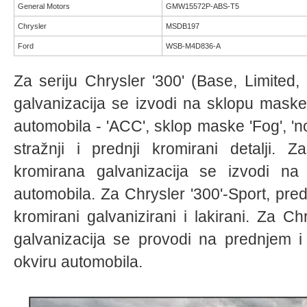
General Motors
GMW15572P-ABS-T5
Chrysler
MSDB197
Ford
WSB-M4D836-A
Za seriju Chrysler '300' (Base, Limited, 
galvanizacija se izvodi na sklopu mask
automobila - 'ACC', sklop maske 'Fog', 'no
stražnji i prednji kromirani detalji. Z
kromirana galvanizacija se izvodi na 
automobila. Za Chrysler '300'-Sport, predn
kromirani galvanizirani i lakirani. Za C
galvanizacija se provodi na prednjem i 
okviru automobila.