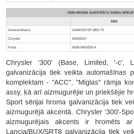
OEM HROMA SUBSTRĀTU SVEĶU SPECIFI
ABS
General Motors
GMW15572P-ABS-T5
Chrysler
MSDB197
Fords
WSB-M4D836-A
Chrysler '300' (Base, Limited, '-c', 
galvanizācija tiek veikta automašīnas 
komplektam - "ACC", "Miglas" rāmja kom
assy, ​​kā arī aizmugurējie un priekšējie h
Sport sērijai hroma galvanizācija tiek v
aizmugurējā akcentā. Chrysler '300'-Spo
aizmugurējais akcents ir hromēts ar
Lancia/BUX/SRT8 galvanizācija tiek vei