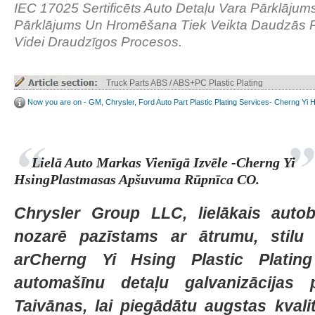
IEC 17025 Sertificēts Auto Detaļu Vara Pārklājums
Pārklājums Un Hromēšana Tiek Veikta Daudzās
Videi Draudzīgos Procesos.
Truck Parts ABS / ABS+PC Plastic Plating
Now you are on - GM, Chrysler, Ford Auto Part Plastic Plating Services- Cherng Yi 
Lielā Auto Markas Vienīgā Izvēle -Cherng Yi
HsingPlastmasas Apšuvuma Rūpnīca CO.
Chrysler Group LLC, lielākais aut
nozarē pazīstams ar ātrumu, stilu 
arCherng Yi Hsing Plastic Platin
automašīnu detaļu galvanizācijas
Taivānas, lai piegādātu augstas kvali