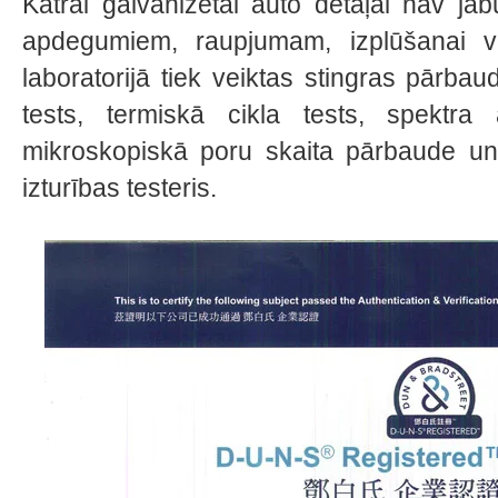
Katrai galvanizētai auto detaļai nav j
apdegumiem, raupjumam, izplūšanai v
laboratorijā tiek veiktas stingras pārba
tests, termiskā cikla tests, spektra
mikroskopiskā poru skaita pārbaude un
izturības testeris.