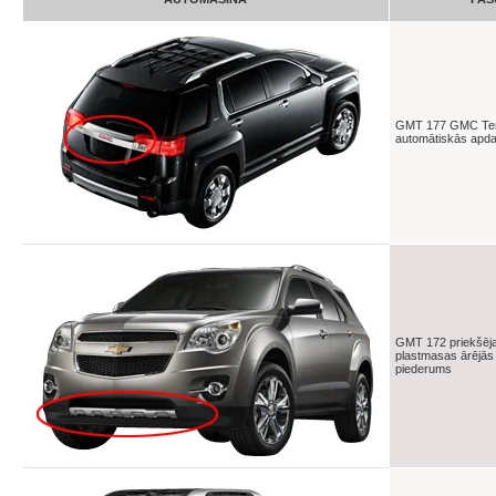
GMT 177 GMC Terr
automātiskās apd
GMT 172 priekšēj
plastmasas ārējās
piederums