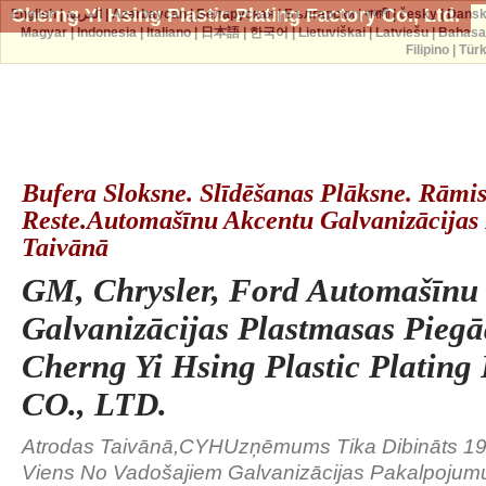
Cherng Yi Hsing Plastic Plating Factory Co., Ltd.
English
|
العربية
|
Azərbaycan
|
Беларуская
|
Български
|
বাঙ্গালী
|
česky
|
Dans
Magyar
|
Indonesia
|
Italiano
|
日本語
|
한국어
|
Lietuviškai
|
Latviešu
|
Bahasa
Filipino
|
Tür
Bufera Sloksne. Slīdēšanas Plāksne. Rāmi
Reste.Automašīnu Akcentu Galvanizācijas
Taivānā
GM, Chrysler, Ford Automašīnu
Galvanizācijas Plastmasas Pieg
Cherng Yi Hsing Plastic Plating
CO., LTD.
Atrodas Taivānā,CYHUzņēmums Tika Dibināts 19
Viens No Vadošajiem Galvanizācijas Pakalpojum