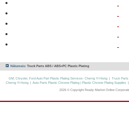
Nākamais:
Truck Parts ABS / ABS+PC Plastic Plating
GM, Chrysler, Ford Auto Part Plastic Plating Services- Cherng Yi Hsing
|
Truck Parts
Cherng Yi Hsing
|
Auto Parts Plastic Chrome Plating | Plastic Chrome Plating Supplies
2026 © Copyright Ready-Market Online Corporat