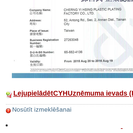
LejupielādētCYHUzņēmuma ievads (
Nosūtīt izmeklēšanai