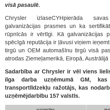
visā pasaulē.
Chrysler izlaseCYHpierāda savas
galvanizācijas prasmes un ka sertifikā
rūpnīcās ir vērtīgi. Kā galvanizācijas
spēcīgā reputācija ir ļāvusi viņiem ieņem
tirgū un OEM automašīnu tirgū visā pasa
atrodas Ziemeļamerikā, Eiropā, Austrālijā v
Sadarbība ar Chrysler ir vēl viens li
ilga darba uzņēmumā GM, kas i
transportlīdzekļu ražotājs, kas nodar
uzņēmējdarbību 157 valstīs.
AUTOMAŠĪNA
PAS