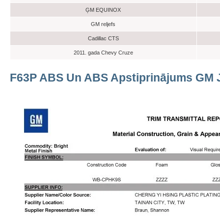
ĢM EQUINOX
GM reljefs
Cadillac CTS
2011. gada Chevy Cruze
F63P ABS Un ABS Apstiprinājums GM J