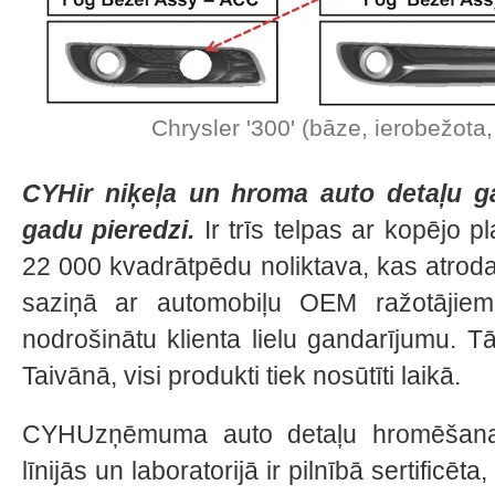
Chrysler '300' (bāze, ierobežota, 
CYHir niķeļa un hroma auto detaļu ga
gadu pieredzi.
Ir trīs telpas ar kopējo 
22 000 kvadrātpēdu noliktava, kas atrod
saziņā ar automobiļu OEM ražotājiem
nodrošinātu klienta lielu gandarījumu. Tā
Taivānā, visi produkti tiek nosūtīti laikā.
CYHUzņēmuma auto detaļu hromēšana
līnijās un laboratorijā ir pilnībā sertific