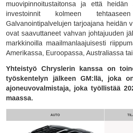
muovipinnoitustaitonsa ja että heidän 
investoinnit kolmeen tehtaas
Galvanointipalvelujen tarjoajana heidän
ovat saavuttaneet vahvan johtajuuden jä
markkinoilla maailmanlaajuisesti riippum
Amerikassa, Euroopassa, Australiassa tai
Yhteistyö Chryslerin kanssa on toi
työskentelyn jälkeen GM:llä, joka o
ajoneuvovalmistaja, joka työllistää 20
maassa.
AUTO
TI