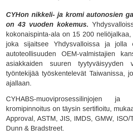
CYHon nikkeli- ja kromi autonosien gal
on 43 vuoden kokemus.
Yhdysvalloiss
kokonaispinta-ala on 15 200 neliöjalkaa, 
joka sijaitsee Yhdysvalloissa ja jolla
autoteollisuuden OEM-valmistajien kan
asiakkaiden suuren tyytyväisyyden v
työntekijää työskentelevät Taiwanissa, jo
ajallaan.
CYHABS-muoviprosessilinjojen ja l
kromipinnoitus on täysin sertifioitu, muk
Approval, ASTM, JIS, IMDS, GMW, ISO/
Dunn & Bradstreet.