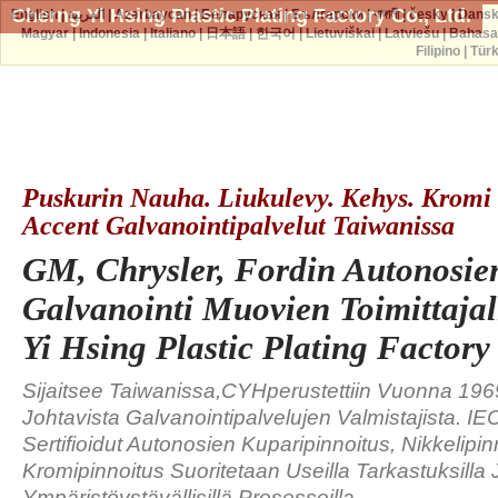
Cherng Yi Hsing Plastic Plating Factory Co., Ltd.
English
|
العربية
|
Azərbaycan
|
Беларуская
|
Български
|
বাঙ্গালী
|
česky
|
Dans
Magyar
|
Indonesia
|
Italiano
|
日本語
|
한국어
|
Lietuviškai
|
Latviešu
|
Bahasa
Filipino
|
Tür
Puskurin Nauha. Liukulevy. Kehys. Kromi
Accent Galvanointipalvelut Taiwanissa
GM, Chrysler, Fordin Autonosie
Galvanointi Muovien Toimittajal
Yi Hsing Plastic Plating Factor
Sijaitsee Taiwanissa,CYHperustettiin Vuonna 196
Johtavista Galvanointipalvelujen Valmistajista. IE
Sertifioidut Autonosien Kuparipinnoitus, Nikkelipin
Kromipinnoitus Suoritetaan Useilla Tarkastuksilla 
Ympäristöystävällisillä Prosesseilla.