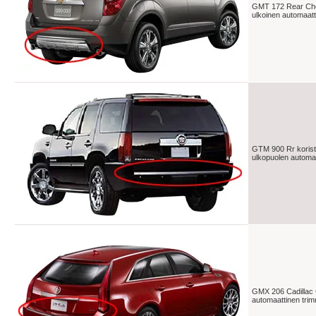
GMT 172 Rear Che
ulkoinen automaatt
GTM 900 Rr korist
ulkopuolen automaa
GMX 206 Cadillac 
automaattinen tri