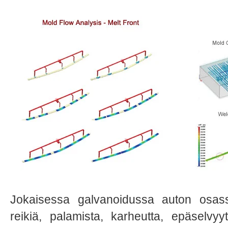
Jokaisessa galvanoidussa auton osass
reikiä, palamista, karheutta, epäselvyy