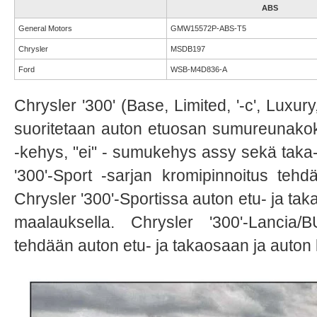
ABS
General Motors
GMW15572P-ABS-T5
Chrysler
MSDB197
Ford
WSB-M4D836-A
Chrysler '300' (Base, Limited, '-c', Luxur
suoritetaan auton etuosan sumureunako
-kehys, "ei" - sumukehys assy sekä taka- 
'300'-Sport -sarjan kromipinnoitus teh
Chrysler '300'-Sportissa auton etu- ja ta
maalauksella. Chrysler '300'-Lancia/
tehdään auton etu- ja takaosaan ja auton