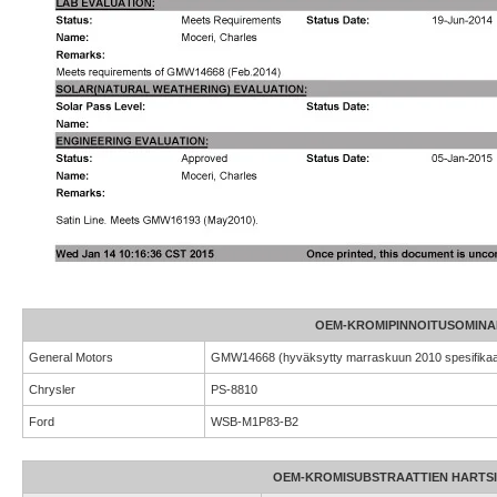
OEM-KROMIPINNOITUSOMINA
General Motors
GMW14668 (hyväksytty marraskuun 2010 spesifikaati
Chrysler
PS-8810
Ford
WSB-M1P83-B2
OEM-KROMISUBSTRAATTIEN HARTS