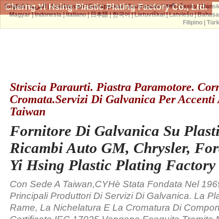
Cherng Yi Hsing Plastic Plating Factory Co., Ltd.
English
|
العربية
|
Azərbaycan
|
Беларуская
|
Български
|
বাঙ্গালী
|
česky
|
Dans
Magyar
|
Indonesia
|
Italiano
|
日本語
|
한국어
|
Lietuviškai
|
Latviešu
|
Bahasa
Filipino
|
Tür
Striscia Paraurti. Piastra Paramotore. Corn
Cromata.Servizi Di Galvanica Per Accenti
Taiwan
Fornitore Di Galvanica Su Plast
Ricambi Auto GM, Chrysler, Fo
Yi Hsing Plastic Plating Factor
Con Sede A Taiwan,CYHè Stata Fondata Nel 196
Principali Produttori Di Servizi Di Galvanica. La Pl
Rame, La Nichelatura E La Cromatura Di Compon