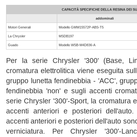
CAPACITÀ SPECIFICHE DELLA RESINA DEI 
addominali
Motori Generali
Modello GMW15572P-ABS-T5
La Chrysler
MSDB197
Guado
Modello WSB-M4D836-A
Per la serie Chrysler '300' (Base, Limi
cromatura elettrolitica viene eseguita sull
gruppo lunetta fendinebbia - 'ACC', grupp
fendinebbia 'non' e sugli accenti cromati
serie Chrysler '300'-Sport, la cromatura el
accenti anteriori e posteriori dell'auto.
accenti anteriori e posteriori dell'auto so
verniciatura. Per Chrysler '300'-La