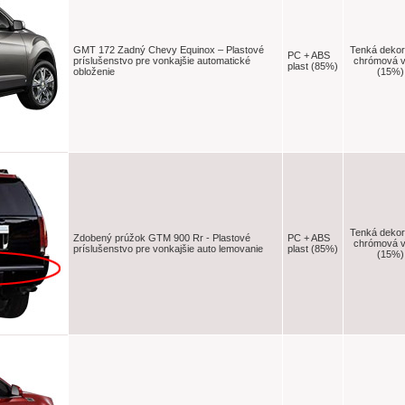
GMT 172 Zadný Chevy Equinox – Plastové
Tenká dekor
PC + ABS
príslušenstvo pre vonkajšie automatické
chrómová v
plast (85%)
obloženie
(15%)
Tenká dekor
Zdobený prúžok GTM 900 Rr - Plastové
PC + ABS
chrómová v
príslušenstvo pre vonkajšie auto lemovanie
plast (85%)
(15%)