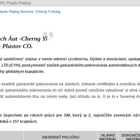
PC Plastic Plating
astic Plating Services- Cherng Yi Hsing
ch Áut -Cherng Yi
 Plastov CO.
 spoločnosť známa v tomto odvetví rýchlosťou, štýlom a inováciami, spolup
., LTD.(CYH), poskytovateľ služieb galvanického pokovovania automobilových d
ity globálnym kupujúcim.
valitné galvanické pokovovanie na plastoch, získanie certifikátov a investíciu d
žieb galvanického pokovovania im ich dobrá povesť umožnila vybudovať si silné
M automobilovom trhu na celom svete, bez ohľadu na to, či je to v Severnej A
m úspechom po rokoch práce pre GM, ktorý je 2. najväčším svetovým vý
dniká v 157 krajinách.
HLAVNÝ
DOKONČO
OBJEDNAŤ POLOŽKU
MATERIÁL
MATERI