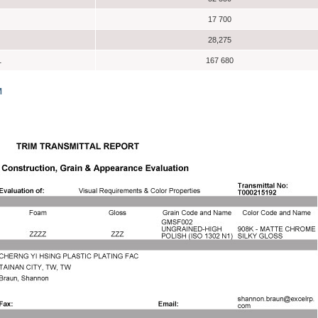
17 700
28,275
1
167 680
M