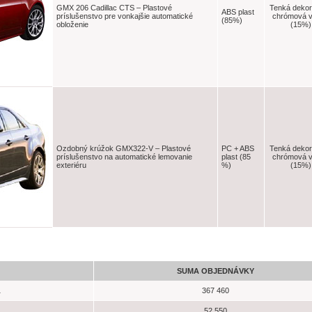
GMX 206 Cadillac CTS – Plastové
Tenká dekor
ABS plast
príslušenstvo pre vonkajšie automatické
chrómová v
(85%)
obloženie
(15%)
Ozdobný krúžok GMX322-V – Plastové
PC + ABS
Tenká dekor
príslušenstvo na automatické lemovanie
plast (85
chrómová v
exteriéru
%)
(15%)
SUMA OBJEDNÁVKY
1
367 460
52 550