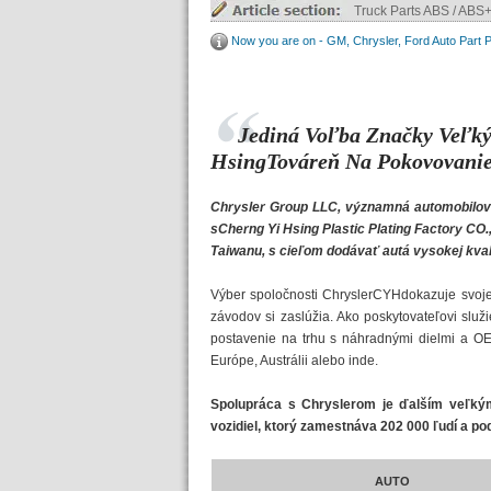
Truck Parts ABS / ABS+
Now you are on - GM, Chrysler, Ford Auto Part Pl
Jediná Voľba Značky Veľký
HsingTováreň Na Pokovovanie
Chrysler Group LLC, významná automobilová
sCherng Yi Hsing Plastic Plating Factory CO
Taiwanu, s cieľom dodávať autá vysokej kval
Výber spoločnosti ChryslerCYHdokazuje svoje k
závodov si zaslúžia. Ako poskytovateľovi slu
postavenie na trhu s náhradnými dielmi a OE
Európe, Austrálii alebo inde.
Spolupráca s Chryslerom je ďalším veľký
vozidiel, ktorý zamestnáva 202 000 ľudí a po
AUTO