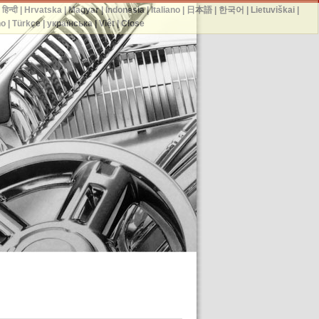
|
हिन्दी
|
Hrvatska
|
Magyar
|
Indonesia
|
Italiano
|
日本語
|
한국어
|
Lietuviškai
|
no
|
Türkçe
|
українська
|
Việt
|
Close