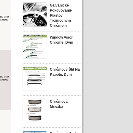
Galvanické
Pokovovanie
Plastov
atívna
rstva
Trojmocným
Chrómom
Window Visor
Chrome. Dym
Chrómový Štít Na
Kapotu. Dym
atívna
rstva
Chrómová
Mriežka