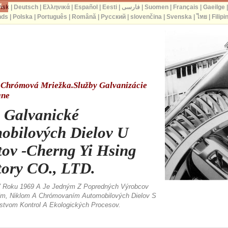
d.
nsk
|
Deutsch
|
Ελληνικά
|
Español
|
Eesti
|
فارسی
|
Suomen
|
Français
|
Gaeilge
nds
|
Polska
|
Português
|
Română
|
Русский
|
slovenčina
|
Svenska
|
ไทย
|
Filipi
l. Chrómová Mriežka.Služby Galvanizácie
ane
 Galvanické
obilových Dielov U
tov -Cherng Yi Hsing
tory CO., LTD.
V Roku 1969 A Je Jedným Z Popredných Výrobcov
ím, Niklom A Chrómovaním Automobilových Dielov S
stvom Kontrol A Ekologických Procesov.