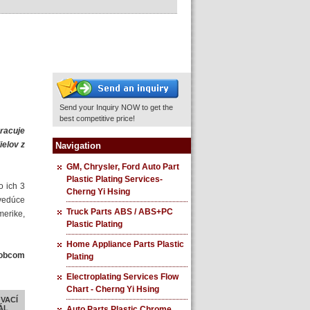
Send your Inquiry NOW to get the
best competitive price!
racuje
ielov z
Navigation
GM, Chrysler, Ford Auto Part
Plastic Plating Services-
o ich 3
Cherng Yi Hsing
 vedúce
Truck Parts ABS / ABS+PC
merike,
Plastic Plating
Home Appliance Parts Plastic
robcom
Plating
Electroplating Services Flow
Chart - Cherng Yi Hsing
VACÍ
ÁL
Auto Parts Plastic Chrome