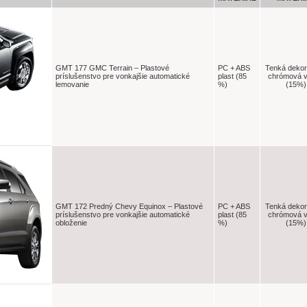
GMT 177 GMC Terrain – Plastové
PC + ABS
Tenká dekor
príslušenstvo pre vonkajšie automatické
plast (85
chrómová v
lemovanie
%)
(15%)
GMT 172 Predný Chevy Equinox – Plastové
PC + ABS
Tenká dekor
príslušenstvo pre vonkajšie automatické
plast (85
chrómová v
obloženie
%)
(15%)