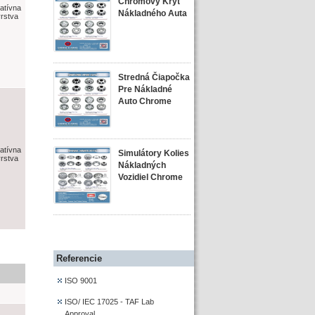
Chrómový Kryt
atívna
Nákladného Auta
rstva
Stredná Čiapočka
Pre Nákladné
Auto Chrome
atívna
Simulátory Kolies
rstva
Nákladných
Vozidiel Chrome
Referencie
ISO 9001
ISO/ IEC 17025 - TAF Lab
Approval