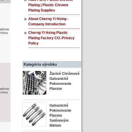
Plating | Plastic Chrome
Plating Supplies
About Cherng Yi Hsing -
Company Introduction
atívna
Cherng Yi Hsing Plastic
rstva
Plating Factory CO. Privacy
Policy
Kategória výrobku
Žiarivé Chrómové
Galvanické
Pokovovanie
Plastov
atívna
rstva
Galvanické
Pokovovanie
Plastov
Saténovým
Niklom